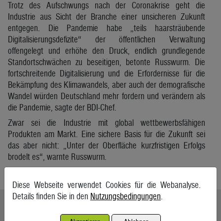
Trotz des Aufschwungs nach der Coronakrise geht die
Industrie aus Sicht der Branche einer unsicheren Zukunft
entgegen. Die Pandemie habe „teils haarsträubende
Digitalisierungsdefizite“ der öffentlichen Verwaltung
offengelegt und erhöhe den Druck, endlich grundlegende
Standortschwächen zu beseitigen, betonte Russwurm. Die
fortschreitende Digitalisierung und die Erfordernisse für die
Bekämpfung des Klimawandels, aber auch der demografische
Wandel würden Deutschland mehr fordern und verändern als
die Pandemie, sagte der BDI-Chef.
Zwar sei die Industrie mit global wettbewerbsfähigen
Produkten am Markt. Eine sichere Basis für die Zukunft sei
das aber nicht: „Unter der Oberfläche kurzfristigen Erfolgs
brodelt es“, warnte Russwurm.
APA/ag
Diese Webseite verwendet Cookies für die Webanalyse.
Details finden Sie in den
Nutzungsbedingungen
.
Ähnliche Artikel weiterlesen