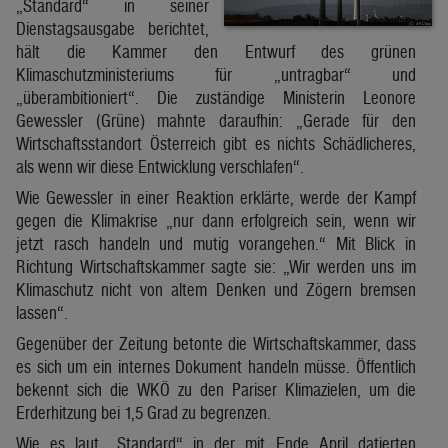
„Standard“ in seiner
Dienstagsausgabe berichtet,
hält die Kammer den Entwurf des grünen
Klimaschutzministeriums für „untragbar“ und
„überambitioniert“. Die zuständige Ministerin Leonore
Gewessler (Grüne) mahnte daraufhin: „Gerade für den
Wirtschaftsstandort Österreich gibt es nichts Schädlicheres,
als wenn wir diese Entwicklung verschlafen“.
Wie Gewessler in einer Reaktion erklärte, werde der Kampf
gegen die Klimakrise „nur dann erfolgreich sein, wenn wir
jetzt rasch handeln und mutig vorangehen.“ Mit Blick in
Richtung Wirtschaftskammer sagte sie: „Wir werden uns im
Klimaschutz nicht von altem Denken und Zögern bremsen
lassen“.
Gegenüber der Zeitung betonte die Wirtschaftskammer, dass
es sich um ein internes Dokument handeln müsse. Öffentlich
bekennt sich die WKÖ zu den Pariser Klimazielen, um die
Erderhitzung bei 1,5 Grad zu begrenzen.
Wie es laut „Standard“ in der mit Ende April datierten