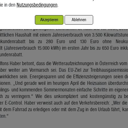
ie in den
Nutzungsbedingungen
.
echselten bei Strom – bezogen auf die Kundenzahl – die Kärntner (2
 (1,7 Prozent) am häufigsten den Anbieter, bei Gas Kunden aus Ob
t waren bei Strom und Gas die Vorarlberger.
Akzeptieren
Ablehnen
estammten zum günstigsten Lieferanten ist nach wie vor hoch, betont
ittlichen Haushalt mit einem Jahresverbrauch von 3.500 Kilowattstun
eukundenrabatt bis zu 280 Euro und 130 Euro ohne Neuku
lt (Jahresverbrauch 15.000 kWh) im ersten Jahr bis zu 650 Euro ink
undenrabatt.
lfons Haber betont, dass die Wetteraufzeichnungen in Österreich vom 
er weiter am Vormarsch sei. Das EU-Ziel zur Treibhausgasemission
irklichen sein. Energiesparen und die Effizienzsteigerungen seien d
onen. „Und gerade weil im heurigen April die Heizsaison überdurchsch
hlings- und kommenden Sommermonaten einfache Schritte im eigenen
h zu verringern.“ Wie dies unkompliziert und kostengünstig zu be
er E-Control. Haber verweist auch auf den Verkehrsbereich: „Wer di
 dem Fahrrad zu erledigen oder mit dem Zug in den Urlaub fährt, ka
ten.“