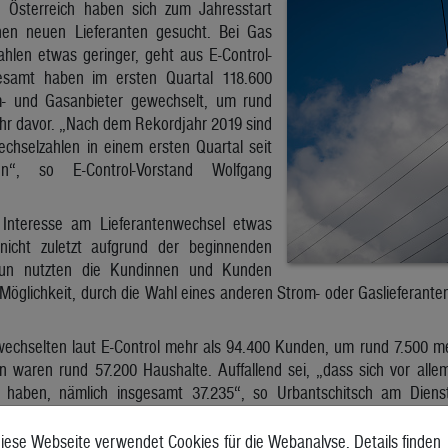
 Österreich haben sich zum Jahresstart
nen neuen Lieferanten gesucht. Bei Gas
hlen etwas geringer, geht aus E-Control-
esamt haben im ersten Quartal 118.600
- und Gasanbieter gewechselt, um rund
ahr davor. „Nach dem Rekordjahr 2019 sind
chselzahlen in einem ersten Quartal seit
ginn“, so E-Control-Vorstand Wolfgang
 Interesse am Lieferantenwechsel etwas
icht zuletzt aufgrund der beginnenden
un nutzten die Kundinnen und Kunden
Möglichkeit, durch die Wahl eines anderen Strom- oder Gaslieferant
echselten laut E-Control mehr als 94.400 Kunden, um rund 7.500 me
n waren rund 57.200 Haushalte. Auffallend sei, „dass sich vor al
t haben, nämlich insgesamt 37.235“, so Urbantschitsch am Dienst
aren es 26.660 Unternehmen. Die Zahl der Kunden, die sich einen n
(darunter 21.400 Haushalte). Die Wechselrate betrug bei Strom 1,5 Pr
iese Webseite verwendet Cookies für die Webanalyse. Details finden