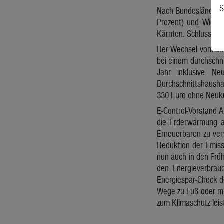
S
Nach Bundesländern w
Prozent) und Wiener
Kärnten. Schlusslich
Der Wechsel vom ang
bei einem durchschn
Jahr inklusive N
Durchschnittshausha
330 Euro ohne Neuk
E-Control-Vorstand A
die Erderwärmung ab
Erneuerbaren zu verw
Reduktion der Emissi
nun auch in den Frü
den Energieverbrauc
Energiespar-Check d
Wege zu Fuß oder mit
zum Klimaschutz leis