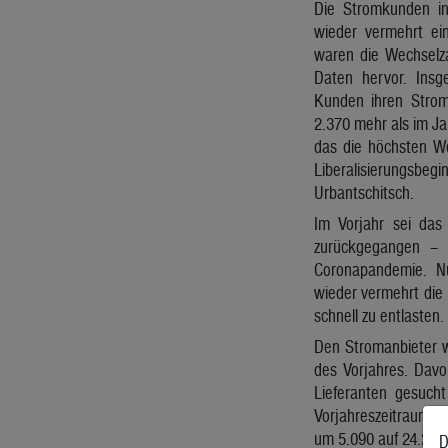
Die Stromkunden in
wieder vermehrt ei
waren die Wechselza
Daten hervor. Insg
Kunden ihren Strom
2.370 mehr als im J
das die höchsten We
Liberalisierungsbe
Urbantschitsch.
Im Vorjahr sei das
zurückgegangen – n
Coronapandemie. N
wieder vermehrt die 
schnell zu entlasten.
Den Stromanbieter w
des Vorjahres. Davo
Lieferanten gesuch
Vorjahreszeitraum w
um 5.090 auf 24.230 
D