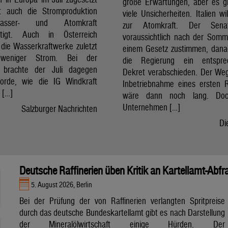
große Erwartungen, aber es g
t auch die Stromproduktion
viele Unsicherheiten. Italien wi
sser- und Atomkraft
zur Atomkraft. Der Sena
chtigt. Auch in Österreich
voraussichtlich nach der Som
 die Wasserkraftwerke zuletzt
einem Gesetz zustimmen, dan
 weniger Strom. Bei der
die Regierung ein entspre
t brachte der Juli dagegen
Dekret verabschieden. Der Weg
orde, wie die IG Windkraft
Inbetriebnahme eines ersten 
m […]
wäre dann noch lang. Doc
Unternehmen […]
Salzburger Nachrichten
Di
Deutsche Raffinerien üben Kritik an Kartellamt-Abfr
5. August 2026, Berlin
Bei der Prüfung der von Raffinerien verlangten Spritpreise
durch das deutsche Bundeskartellamt gibt es nach Darstellung
der Mineralölwirtschaft einige Hürden. Der