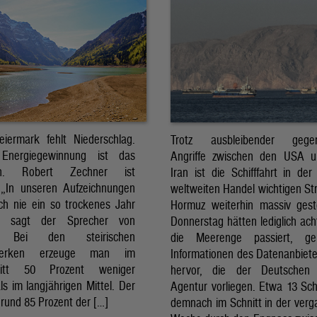
eiermark fehlt Niederschlag.
Trotz ausbleibender gegens
Energiegewinnung ist das
Angriffe zwischen den USA 
sch. Robert Zechner ist
Iran ist die Schifffahrt in der
. „In unseren Aufzeichnungen
weltweiten Handel wichtigen St
ch nie ein so trockenes Jahr
Hormuz weiterhin massiv ges
, sagt der Sprecher von
Donnerstag hätten lediglich ach
. Bei den steirischen
die Meerenge passiert, g
twerken erzeuge man im
Informationen des Datenanbiete
nitt 50 Prozent weniger
hervor, die der Deutschen 
ls im langjährigen Mittel. Der
Agentur vorliegen. Etwa 13 Schi
rund 85 Prozent der […]
demnach im Schnitt in der ver