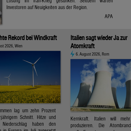
Lösung im Iran-Krieg gesunken. Seitdem warten
Investoren auf Neuigkeiten aus der Region.
APA
chte Rekord bei Windkraft
Italien sagt wieder Ja zur
Atomkraft
ust 2026, Wien
6. August 2026, Rom
ommen lag um zehn Prozent
jährigem Schnitt. Hitze und
Kernkraft. Italien will meh
r Niederschlag haben den
produzieren. Die Atombran
 in Europa im Juli zugesetzt