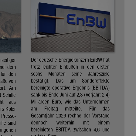
Der deutsche Energiekonzern EnBW hat
eitiger
trotz leichter Einbußen in den ersten
und dem
sechs Monaten seine Jahresziele
 für den
bestätigt. Das um Sondereffekte
raße von
bereinigte operative Ergebnis (EBITDA)
tört. Am
sank bis Ende Juni auf 2,3 (Vorjahr: 2,4)
t Schiffe
Milliarden Euro, wie das Unternehmen
eht aus
am Freitag mitteilte. Für das
rs Kpler
Gesamtjahr 2026 rechne der Vorstand
Presse-
dennoch weiterhin mit einem
ffe sind
bereinigten EBITDA zwischen 4,6 und
gangenen