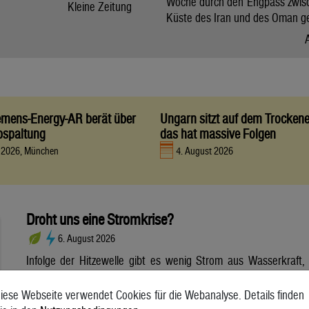
Woche durch den Engpass zwis
Kleine Zeitung
Küste des Iran und des Oman g
iemens-Energy-AR berät über
Ungarn sitzt auf dem Trocken
bspaltung
das hat massive Folgen
t 2026, München
4. August 2026
Droht uns eine Stromkrise?
6. August 2026
Infolge der Hitzewelle gibt es wenig Strom aus Wasserkraft,
dafür aber viel Strom aus Photovoltaik. Wie sich die
Wetterextreme auf die Stromerzeugung und die Netze
iese Webseite verwendet Cookies für die Webanalyse. Details finden
auswirken. Die anhaltende Hitzewelle bringt die Stromnetze in