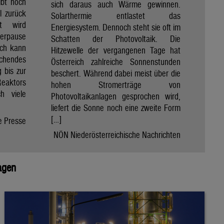
ibt noch
sich daraus auch Wärme gewinnen.
ll zurück
Solarthermie entlastet das
t wird
Energiesystem. Dennoch steht sie oft im
merpause
Schatten der Photovoltaik. Die
ach kann
Hitzewelle der vergangenen Tage hat
chendes
Österreich zahlreiche Sonnenstunden
 bis zur
beschert. Während dabei meist über die
Reaktors
hohen Stromerträge von
h viele
Photovoltaikanlagen gesprochen wird,
liefert die Sonne noch eine zweite Form
[…]
e Presse
NÖN Niederösterreichische Nachrichten
agen