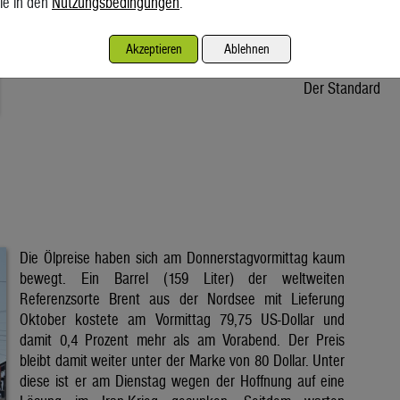
ie in den
Nutzungsbedingungen
.
Osteuropa unter Druck. In Österreich fehlt dem Stromkonzern
Verbund ein Drittel der Wassermenge. Wie verlässlich sind die
Akzeptieren
Ablehnen
erneuerbaren Energien und halten unsere […]
Der Standard
Die Ölpreise haben sich am Donnerstagvormittag kaum
bewegt. Ein Barrel (159 Liter) der weltweiten
Referenzsorte Brent aus der Nordsee mit Lieferung
Oktober kostete am Vormittag 79,75 US-Dollar und
damit 0,4 Prozent mehr als am Vorabend. Der Preis
bleibt damit weiter unter der Marke von 80 Dollar. Unter
diese ist er am Dienstag wegen der Hoffnung auf eine