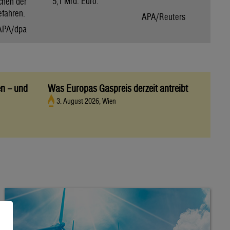
5,1 Mrd. Euro.
chen der
efahren.
APA/Reuters
APA/dpa
en – und
Was Europas Gaspreis derzeit antreibt
3. August 2026, Wien