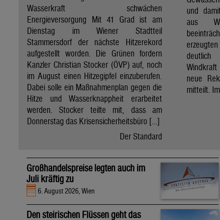
Wasserkraft schwächen
und dami
Energieversorgung Mit 41 Grad ist am
aus Wa
Dienstag im Wiener Stadtteil
beeinträ
Stammersdorf der nächste Hitzerekord
erzeugten
aufgestellt worden. Die Grünen fordern
deutlich
Kanzler Christian Stocker (ÖVP) auf, noch
Windkraf
im August einen Hitzegipfel einzuberufen.
neue Rek
Dabei solle ein Maßnahmenplan gegen die
mitteilt. I
Hitze und Wasserknappheit erarbeitet
werden. Stocker teilte mit, dass am
Donnerstag das Krisensicherheitsbüro […]
Der Standard
Großhandelspreise legten auch im
Juli kräftig zu
6. August 2026, Wien
Den steirischen Flüssen geht das