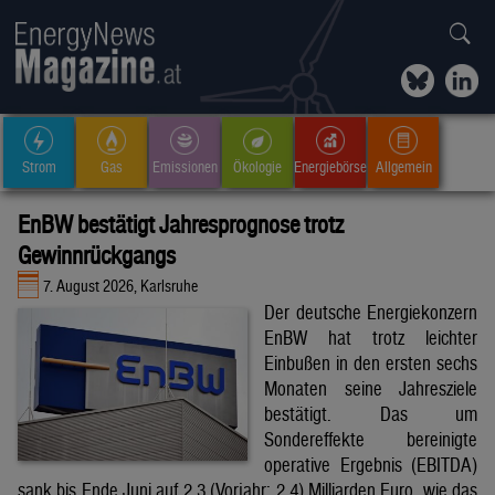
Strom
Gas
Emissionen
Ökologie
Energiebörse
Allgemein
EnBW bestätigt Jahresprognose trotz
Gewinnrückgangs
7. August 2026, Karlsruhe
Der deutsche Energiekonzern
EnBW hat trotz leichter
Einbußen in den ersten sechs
Monaten seine Jahresziele
bestätigt. Das um
Sondereffekte bereinigte
operative Ergebnis (EBITDA)
sank bis Ende Juni auf 2,3 (Vorjahr: 2,4) Milliarden Euro, wie das