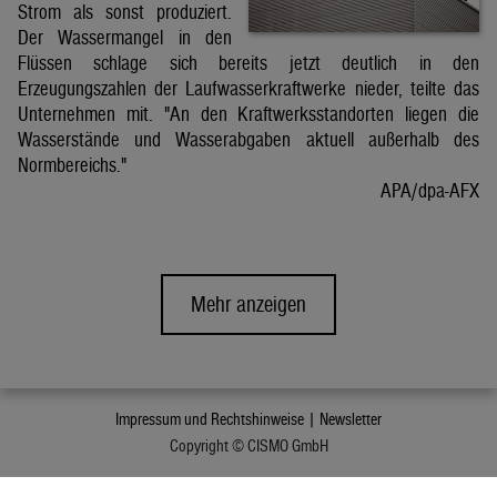
Strom als sonst produziert.
Der Wassermangel in den
Flüssen schlage sich bereits jetzt deutlich in den
Erzeugungszahlen der Laufwasserkraftwerke nieder, teilte das
Unternehmen mit. "An den Kraftwerksstandorten liegen die
Wasserstände und Wasserabgaben aktuell außerhalb des
Normbereichs."
APA/dpa-AFX
Mehr anzeigen
Impressum und Rechtshinweise |
Newsletter
Copyright © CISMO GmbH