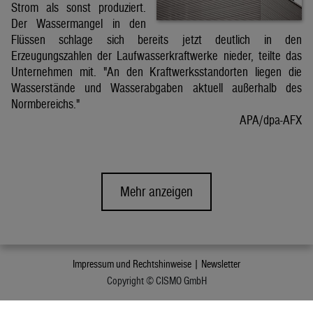
Strom als sonst produziert.
Der Wassermangel in den
Flüssen schlage sich bereits jetzt deutlich in den
Erzeugungszahlen der Laufwasserkraftwerke nieder, teilte das
Unternehmen mit. "An den Kraftwerksstandorten liegen die
Wasserstände und Wasserabgaben aktuell außerhalb des
Normbereichs."
APA/dpa-AFX
Mehr anzeigen
Impressum und Rechtshinweise |
Newsletter
Copyright © CISMO GmbH