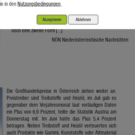
oft im Schatten der Photovoltaik. Die Hitzewelle der
ie in den
Nutzungsbedingungen
.
vergangenen Tage hat Österreich zahlreiche Sonnenstunden
beschert. Während dabei meist über die hohen Stromerträge
Akzeptieren
Ablehnen
von Photovoltaikanlagen gesprochen wird, liefert die Sonne
noch eine zweite Form […]
NÖN Niederösterreichische Nachrichten
Die Großhandelspreise in Österreich ziehen weiter an.
Preistreiber sind Treibstoffe und Heizöl, im Juli gab es
gegenüber dem Vorjahresmonat laut vorläufigen Daten
ein Plus von 6,9 Prozent, teilte die Statistik Austria am
Donnerstag mit. Im Juni hatte das Plus 5,4 Prozent
betragen. Neben Treibstoff und Heizöl verteuerten sich
auch Produkte wie Gummi, Kunststoffe oder Altmaterial