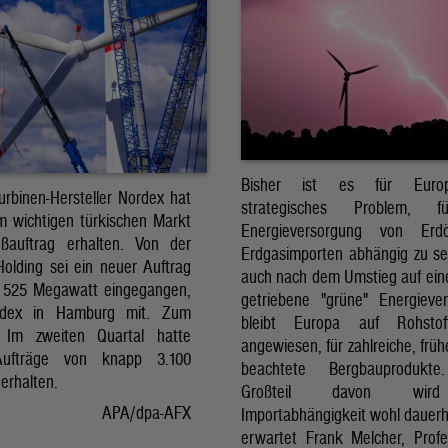
Bisher ist es für Euro
urbinen-Hersteller Nordex hat
strategisches Problem, 
m wichtigen türkischen Markt
Energieversorgung von Erd
ßauftrag erhalten. Von der
Erdgasimporten abhängig zu se
Holding sei ein neuer Auftrag
auch nach dem Umstieg auf ein
 525 Megawatt eingegangen,
getriebene "grüne" Energieve
ordex in Hamburg mit. Zum
bleibt Europa auf Rohstoff
: Im zweiten Quartal hatte
angewiesen, für zahlreiche, frü
ufträge von knapp 3.100
beachtete Bergbauprodukt
erhalten.
Großteil davon wir
APA/dpa-AFX
Importabhängigkeit wohl dauerha
erwartet Frank Melcher, Profe