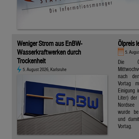
Weniger Strom aus EnBW-
Ölpreis 
Wasserkraftwerken durch
5. Augu
Trockenheit
Die Ö
Mittwoch
5. August 2026, Karlsruhe
nach de
Vortag m
Einigung i
Liter) de
Nordsee 
wurde bei
und dami
Vortag.