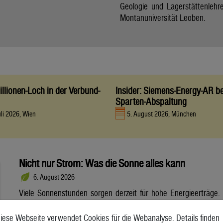
Geologie und Lagerstättenlehr
Montanuniversität Leoben.
llionen-Loch in der Verbund-
Insider: Siemens-Energy-AR be
Sparten-Abspaltung
uli 2026, Wien
5. August 2026, München
Nicht nur Strom: Was die Sonne alles kann
6. August 2026
Viele Sonnenstunden sorgen derzeit für hohe Energieerträge.
Neben Strom lässt sich daraus auch Wärme gewinnen.
Solarthermie entlastet das Energiesystem. Dennoch steht sie
iese Webseite verwendet Cookies für die Webanalyse. Details finden