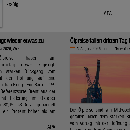
kräftig.
APA
legt wieder etwas zu
Ölpreise fallen dritten Tag 
st 2026, Wien
5. August 2026, London/New Yor
lpreise haben am
vormittag etwas zugelegt,
m starken Rückgang vom
it der Hoffnung auf eine
m Iran-Krieg. Ein Barrel (159
r Referenzsorte Brent aus der
mit Lieferung im Oktober
 80,15 US-Dollar gehandelt
Die Ölpreise sind am Mittwoc
t ein Prozent höher als am
gefallen. Nach dem starken 
vom Vortag mit der Hoffnung 
APA
Einigung im Iran-Krieg ging es