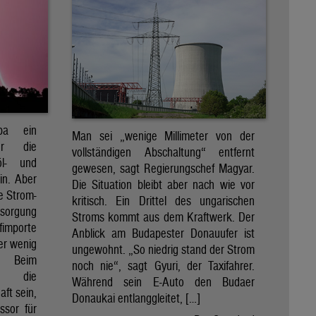
pa ein
Man sei „wenige Millimeter von der
für die
vollständigen Abschaltung“ entfernt
öl- und
gewesen, sagt Regierungschef Magyar.
in. Aber
Die Situation bleibt aber nach wie vor
e Strom-
kritisch. Ein Drittel des ungarischen
rsorgung
Stroms kommt aus dem Kraftwerk. Der
importe
Anblick am Budapester Donauufer ist
her wenig
ungewohnt. „So niedrig stand der Strom
e. Beim
noch nie“, sagt Gyuri, der Taxifahrer.
d die
Während sein E-Auto den Budaer
ft sein,
Donaukai entlanggleitet, […]
ssor für