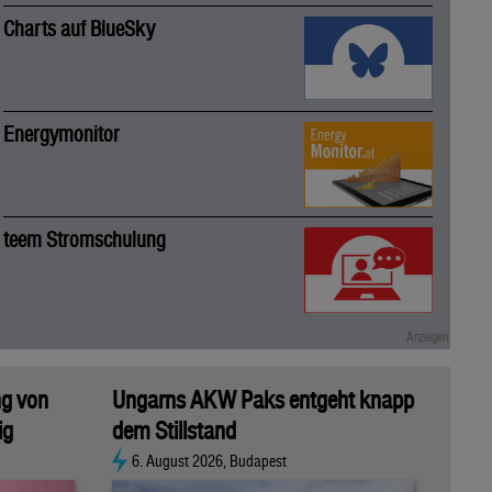
Charts auf BlueSky
Energymonitor
teem Stromschulung
ng von
Ungarns AKW Paks entgeht knapp
ig
dem Stillstand
6. August 2026, Budapest