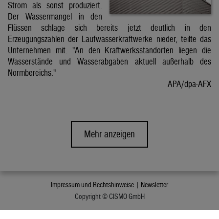
Strom als sonst produziert.
Der Wassermangel in den
Flüssen schlage sich bereits jetzt deutlich in den
Erzeugungszahlen der Laufwasserkraftwerke nieder, teilte das
Unternehmen mit. "An den Kraftwerksstandorten liegen die
Wasserstände und Wasserabgaben aktuell außerhalb des
Normbereichs."
APA/dpa-AFX
Mehr anzeigen
Impressum und Rechtshinweise |
Newsletter
Copyright © CISMO GmbH