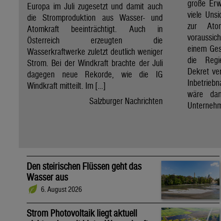
große Erw
Europa im Juli zugesetzt und damit auch
viele Unsi
die Stromproduktion aus Wasser- und
zur Ato
Atomkraft beeinträchtigt. Auch in
voraussic
Österreich erzeugten die
einem Ges
Wasserkraftwerke zuletzt deutlich weniger
die Regi
Strom. Bei der Windkraft brachte der Juli
Dekret ve
dagegen neue Rekorde, wie die IG
Inbetrieb
Windkraft mitteilt. Im […]
wäre dan
Salzburger Nachrichten
Unternehm
Den steirischen Flüssen geht das
Wasser aus
6. August 2026
Strom Photovoltaik liegt aktuell