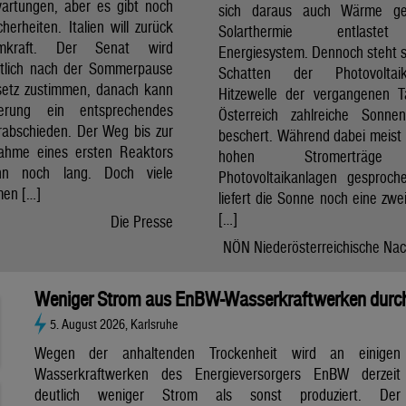
artungen, aber es gibt noch
sich daraus auch Wärme ge
cherheiten. Italien will zurück
Solarthermie entlast
mkraft. Der Senat wird
Energiesystem. Dennoch steht si
htlich nach der Sommerpause
Schatten der Photovolta
etz zustimmen, danach kann
Hitzewelle der vergangenen 
erung ein entsprechendes
Österreich zahlreiche Sonne
rabschieden. Der Weg bis zur
beschert. Während dabei meist 
nahme eines ersten Reaktors
hohen Stromerträg
n noch lang. Doch viele
Photovoltaikanlagen gesproch
en […]
liefert die Sonne noch eine zwe
[…]
Die Presse
NÖN Niederösterreichische Nac
Weniger Strom aus EnBW-Wasserkraftwerken durch
5. August 2026, Karlsruhe
Wegen der anhaltenden Trockenheit wird an einigen
Wasserkraftwerken des Energieversorgers EnBW derzeit
deutlich weniger Strom als sonst produziert. Der