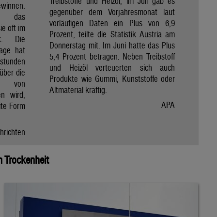
Treibstoffe und Heizöl, im Juli gab es
winnen.
gegenüber dem Vorjahresmonat laut
et das
vorläufigen Daten ein Plus von 6,9
e oft im
Prozent, teilte die Statistik Austria am
ik. Die
Donnerstag mit. Im Juni hatte das Plus
Tage hat
5,4 Prozent betragen. Neben Treibstoff
nstunden
und Heizöl verteuerten sich auch
über die
Produkte wie Gummi, Kunststoffe oder
e von
Altmaterial kräftig.
en wird,
APA
ite Form
hrichten
 Trockenheit