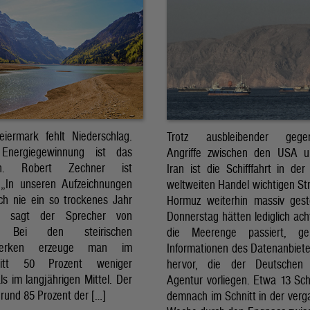
eiermark fehlt Niederschlag.
Trotz ausbleibender gegens
Energiegewinnung ist das
Angriffe zwischen den USA 
sch. Robert Zechner ist
Iran ist die Schifffahrt in der
. „In unseren Aufzeichnungen
weltweiten Handel wichtigen St
ch nie ein so trockenes Jahr
Hormuz weiterhin massiv ges
, sagt der Sprecher von
Donnerstag hätten lediglich ach
. Bei den steirischen
die Meerenge passiert, g
twerken erzeuge man im
Informationen des Datenanbiete
nitt 50 Prozent weniger
hervor, die der Deutschen 
ls im langjährigen Mittel. Der
Agentur vorliegen. Etwa 13 Schi
rund 85 Prozent der […]
demnach im Schnitt in der ver