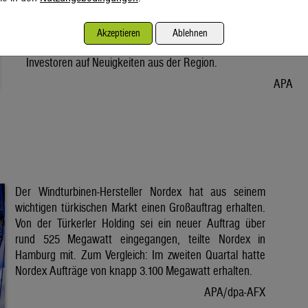
Vorabend. Der Preis bleibt damit weiter unter der Marke von
80 Dollar. Unter diese ist er am Dienstag wegen der Hoffnung
Akzeptieren
Ablehnen
auf eine Lösung im Iran-Krieg gesunken. Seitdem warten
Investoren auf Neuigkeiten aus der Region.
APA
Der Windturbinen-Hersteller Nordex hat aus seinem
wichtigen türkischen Markt einen Großauftrag erhalten.
Von der Türkerler Holding sei ein neuer Auftrag über
rund 525 Megawatt eingegangen, teilte Nordex in
Hamburg mit. Zum Vergleich: Im zweiten Quartal hatte
Nordex Aufträge von knapp 3.100 Megawatt erhalten.
APA/dpa-AFX