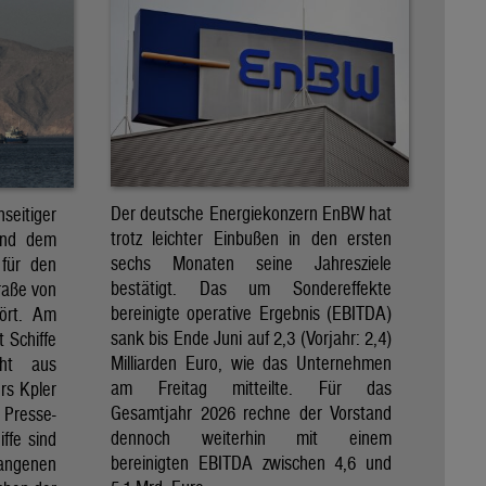
Der deutsche Energiekonzern EnBW hat
eitiger
trotz leichter Einbußen in den ersten
und dem
sechs Monaten seine Jahresziele
 für den
bestätigt. Das um Sondereffekte
raße von
bereinigte operative Ergebnis (EBITDA)
tört. Am
sank bis Ende Juni auf 2,3 (Vorjahr: 2,4)
t Schiffe
Milliarden Euro, wie das Unternehmen
eht aus
am Freitag mitteilte. Für das
rs Kpler
Gesamtjahr 2026 rechne der Vorstand
Presse-
dennoch weiterhin mit einem
ffe sind
bereinigten EBITDA zwischen 4,6 und
gangenen