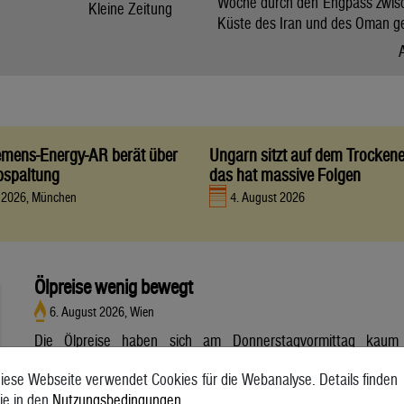
Woche durch den Engpass zwis
Kleine Zeitung
Küste des Iran und des Oman g
iemens-Energy-AR berät über
Ungarn sitzt auf dem Trocken
bspaltung
das hat massive Folgen
t 2026, München
4. August 2026
Ölpreise wenig bewegt
6. August 2026, Wien
Die Ölpreise haben sich am Donnerstagvormittag kaum
bewegt. Ein Barrel (159 Liter) der weltweiten Referenzsorte
iese Webseite verwendet Cookies für die Webanalyse. Details finden
Brent aus der Nordsee mit Lieferung Oktober kostete am
ie in den
Nutzungsbedingungen
.
Vormittag 79,75 US-Dollar und damit 0,4 Prozent mehr als am