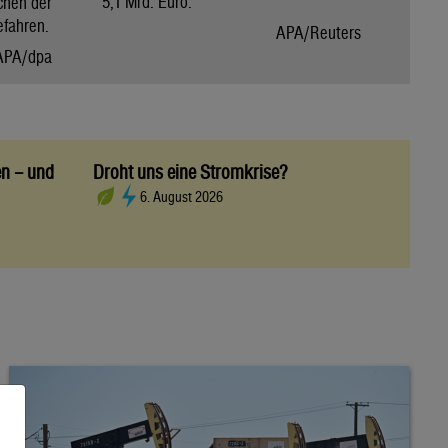
5,1 Mrd. Euro.
chen der
efahren.
APA/Reuters
APA/dpa
en – und
Droht uns eine Stromkrise?
6. August 2026