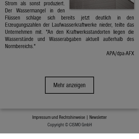
Strom als sonst produziert.
Der Wassermangel in den
Flüssen schlage sich bereits jetzt deutlich in den
Erzeugungszahlen der Laufwasserkraftwerke nieder, teilte das
Unternehmen mit. "An den Kraftwerksstandorten liegen die
Wasserstände und Wasserabgaben aktuell außerhalb des
Normbereichs."
APA/dpa-AFX
Mehr anzeigen
Impressum und Rechtshinweise |
Newsletter
Copyright © CISMO GmbH