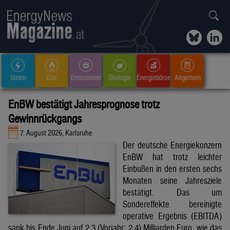
Strom
Gas
Emissionen
Ökologie
Energiebörse
Allgemein
EnBW bestätigt Jahresprognose trotz
Gewinnrückgangs
7. August 2026, Karlsruhe
Der deutsche Energiekonzern
EnBW hat trotz leichter
Einbußen in den ersten sechs
Monaten seine Jahresziele
bestätigt. Das um
Sondereffekte bereinigte
operative Ergebnis (EBITDA)
sank bis Ende Juni auf 2,3 (Vorjahr: 2,4) Milliarden Euro, wie das