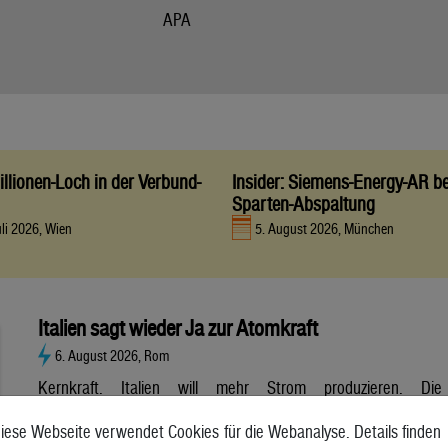
APA
llionen-Loch in der Verbund-
Insider: Siemens-Energy-AR be
Sparten-Abspaltung
uli 2026, Wien
5. August 2026, München
Italien sagt wieder Ja zur Atomkraft
6. August 2026, Rom
Kernkraft. Italien will mehr Strom produzieren. Die
Atombranche hat große Erwartungen, aber es gibt noch viele
iese Webseite verwendet Cookies für die Webanalyse. Details finden
Unsicherheiten. Italien will zurück zur Atomkraft. Der Senat