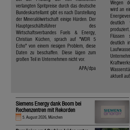
Wegen de
verlangten Spritpreise durch das deutsche
wird an e
Bundeskartellamt gibt es nach Darstellung
Energie
der Mineralölwirtschaft einige Hürden. Der
deutlich
Hauptgeschäftsführer des
produzier
Wirtschaftsverbandes Fuels & Energy,
Flüssen 
Christian Küchen, sprach auf "WDR 5
deutlich 
Echo" von einem riesigen Problem, diese
Laufwasser
Daten zu beschaffen. Diese lägen zum
Untern
großen Teil in Unternehmen nicht vor.
Kraftwer
APA/dpa
Wassers
aktuell au
Siemens Energy dank Boom bei
Rechenzentren mit Rekorden
5. August 2026, München