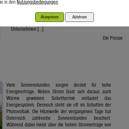
ie in den
Nutzungsbedingungen
.
wird voraussichtlich nach der Sommerpause einem Gesetz
zustimmen, danach kann die Regierung ein entsprechendes
Dekret verabschieden. Der Weg bis zur Inbetriebnahme eines
Akzeptieren
Ablehnen
ersten Reaktors wäre dann noch lang. Doch viele
Unternehmen […]
Die Presse
Viele Sonnenstunden sorgen derzeit für hohe
Energieerträge. Neben Strom lässt sich daraus auch
Wärme gewinnen. Solarthermie entlastet das
Energiesystem. Dennoch steht sie oft im Schatten der
Photovoltaik. Die Hitzewelle der vergangenen Tage hat
Österreich zahlreiche Sonnenstunden beschert.
Während dabei meist über die hohen Stromerträge von