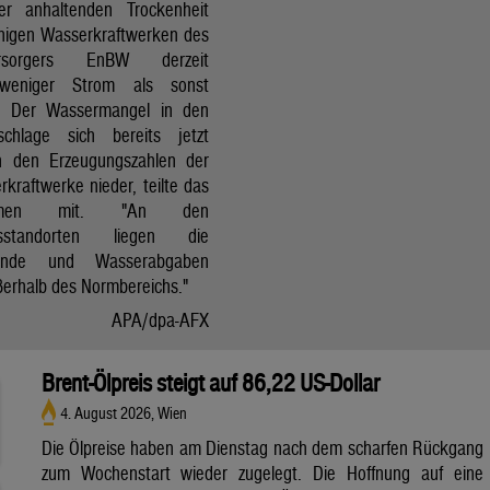
r anhaltenden Trockenheit
inigen Wasserkraftwerken des
versorgers EnBW derzeit
 weniger Strom als sonst
t. Der Wassermangel in den
schlage sich bereits jetzt
in den Erzeugungszahlen der
kraftwerke nieder, teilte das
ehmen mit. "An den
ksstandorten liegen die
tände und Wasserabgaben
ßerhalb des Normbereichs."
APA/dpa-AFX
Brent-Ölpreis steigt auf 86,22 US-Dollar
4. August 2026, Wien
Die Ölpreise haben am Dienstag nach dem scharfen Rückgang
zum Wochenstart wieder zugelegt. Die Hoffnung auf eine