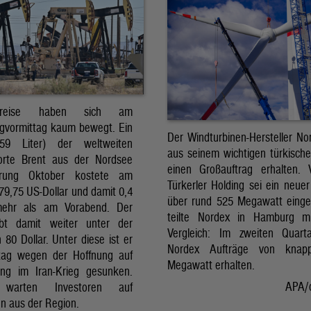
preise haben sich am
gvormittag kaum bewegt. Ein
Der Windturbinen-Hersteller No
159 Liter) der weltweiten
aus seinem wichtigen türkisch
orte Brent aus der Nordsee
einen Großauftrag erhalten.
erung Oktober kostete am
Türkerler Holding sei ein neuer
79,75 US-Dollar und damit 0,4
über rund 525 Megawatt eing
mehr als am Vorabend. Der
teilte Nordex in Hamburg m
ibt damit weiter unter der
Vergleich: Im zweiten Quart
80 Dollar. Unter diese ist er
Nordex Aufträge von knap
tag wegen der Hoffnung auf
Megawatt erhalten.
ng im Iran-Krieg gesunken.
APA/
 warten Investoren auf
n aus der Region.