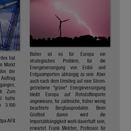
Bisher ist es für Europa ein
rdex hat
strategisches Problem, für die
en Markt
Energieversorgung von Erdöl- und
 Von der
Erdgasimporten abhängig zu sein. Aber
 Auftrag
auch nach dem Umstieg auf eine Strom-
egangen,
getriebene "grüne" Energieversorgung
it. Zum
bleibt Europa auf Rohstoffimporte
al hatte
angewiesen, für zahlreiche, früher wenig
p 3.100
beachtete Bergbauprodukte. Beim
Großteil davon wird die
dpa-AFX
Importabhängigkeit wohl dauerhaft sein,
erwartet Frank Melcher, Professor für