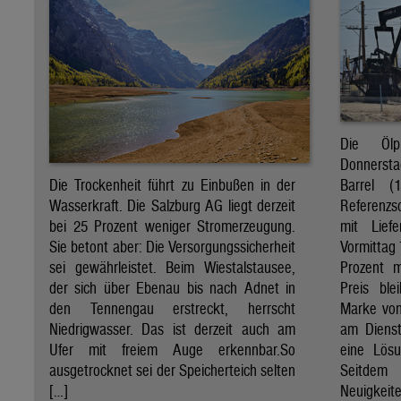
Die Öl
Donnersta
Barrel (
Die Trockenheit führt zu Einbußen in der
Referenzs
Wasserkraft. Die Salzburg AG liegt derzeit
mit Lief
bei 25 Prozent weniger Stromerzeugung.
Vormittag 
Sie betont aber: Die Versorgungssicherheit
Prozent 
sei gewährleistet. Beim Wiestalstausee,
Preis ble
der sich über Ebenau bis nach Adnet in
Marke von 
den Tennengau erstreckt, herrscht
am Diens
Niedrigwasser. Das ist derzeit auch am
eine Lösu
Ufer mit freiem Auge erkennbar.So
Seitdem
ausgetrocknet sei der Speicherteich selten
Neuigkeite
[…]