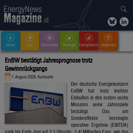
Strom
Gas
Emissionen
Ökologie
Energiebörse
Allgemein
EnBW bestätigt Jahresprognose trotz
Gewinnrückgangs
7. August 2026, Karlsruhe
Der deutsche Energiekonzern
EnBW hat trotz leichter
Einbußen in den ersten sechs
Monaten seine Jahresziele
bestätigt. Das um
Sondereffekte bereinigte
operative Ergebnis (EBITDA)
sank bis Ende Juni auf 2,3 (Vorjahr: 2,4) Milliarden Euro, wie das