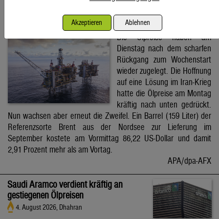
Brent-Ölpreis steigt auf 86,22 US-Dollar
Akzeptieren
Ablehnen
4. August 2026, Wien
Die Ölpreise haben am
Dienstag nach dem scharfen
Rückgang zum Wochenstart
wieder zugelegt. Die Hoffnung
auf eine Lösung im Iran-Krieg
hatte die Ölpreise am Montag
kräftig nach unten gedrückt.
Nun wachsen aber erneut die Zweifel. Ein Barrel (159 Liter) der
Referenzsorte Brent aus der Nordsee zur Lieferung im
September kostete am Vormittag 86,22 US-Dollar und damit
2,91 Prozent mehr als am Vortag.
APA/dpa-AFX
Saudi Aramco verdient kräftig an
gestiegenen Ölpreisen
4. August 2026, Dhahran