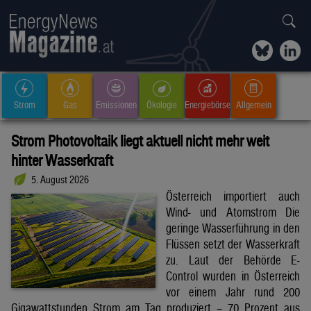
Strom
Gas
Emissionen
Ökologie
Energiebörse
Allgemein
Strom Photovoltaik liegt aktuell nicht mehr weit
hinter Wasserkraft
5. August 2026
Österreich importiert auch
Wind- und Atomstrom Die
geringe Wasserführung in den
Flüssen setzt der Wasserkraft
zu. Laut der Behörde E-
Control wurden in Österreich
vor einem Jahr rund 200
Gigawattstunden Strom am Tag produziert – 70 Prozent aus