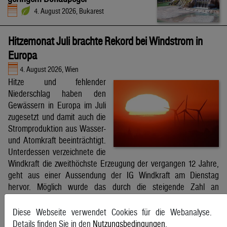
4. August 2026, Bukarest
Hitzemonat Juli brachte Rekord bei Windstrom in
Europa
4. August 2026, Wien
Hitze und fehlender
Niederschlag haben den
Gewässern in Europa im Juli
zugesetzt und damit auch die
Stromproduktion aus Wasser-
und Atomkraft beeinträchtigt.
Unterdessen verzeichnete die
Windkraft die zweithöchste Erzeugung der vergangen 12 Jahre,
geht aus einer Aussendung der IG Windkraft am Dienstag
hervor. Möglich wurde das durch die steigende Zahl an
Windkraftanlagen aber auch durch bessere Windverhältnisse.
APA
Diese Webseite verwendet Cookies für die Webanalyse.
Details finden Sie in den
Nutzungsbedingungen
.