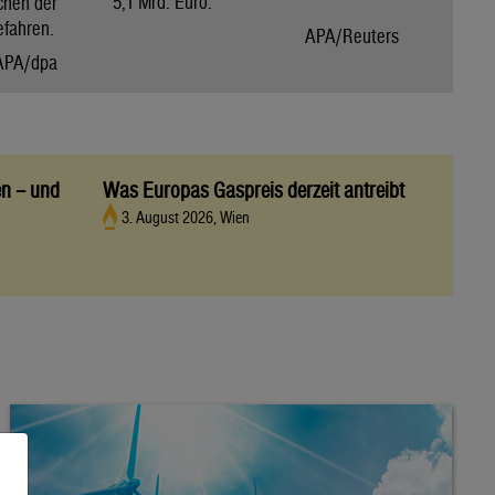
5,1 Mrd. Euro.
chen der
efahren.
APA/Reuters
APA/dpa
en – und
Was Europas Gaspreis derzeit antreibt
3. August 2026, Wien