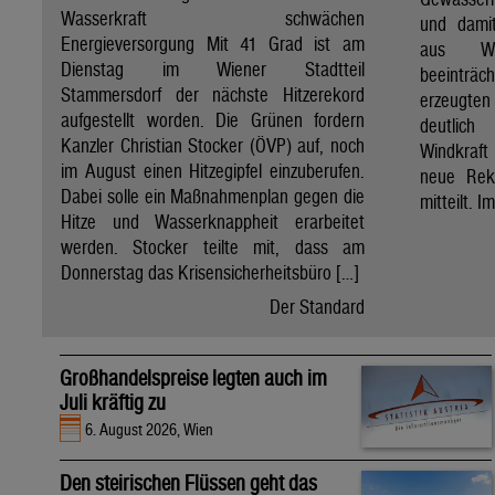
Wasserkraft schwächen
und dami
Energieversorgung Mit 41 Grad ist am
aus Wa
Dienstag im Wiener Stadtteil
beeinträ
Stammersdorf der nächste Hitzerekord
erzeugten
aufgestellt worden. Die Grünen fordern
deutlich
Kanzler Christian Stocker (ÖVP) auf, noch
Windkraf
im August einen Hitzegipfel einzuberufen.
neue Rek
Dabei solle ein Maßnahmenplan gegen die
mitteilt. I
Hitze und Wasserknappheit erarbeitet
werden. Stocker teilte mit, dass am
Donnerstag das Krisensicherheitsbüro […]
Der Standard
Großhandelspreise legten auch im
Juli kräftig zu
6. August 2026, Wien
Den steirischen Flüssen geht das