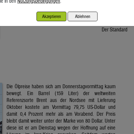
ie in den
Nutzungsbedingungen
.
Osteuropa unter Druck. In Österreich fehlt dem Stromkonzern
Verbund ein Drittel der Wassermenge. Wie verlässlich sind die
Akzeptieren
Ablehnen
erneuerbaren Energien und halten unsere […]
Der Standard
Die Ölpreise haben sich am Donnerstagvormittag kaum
bewegt. Ein Barrel (159 Liter) der weltweiten
Referenzsorte Brent aus der Nordsee mit Lieferung
Oktober kostete am Vormittag 79,75 US-Dollar und
damit 0,4 Prozent mehr als am Vorabend. Der Preis
bleibt damit weiter unter der Marke von 80 Dollar. Unter
diese ist er am Dienstag wegen der Hoffnung auf eine