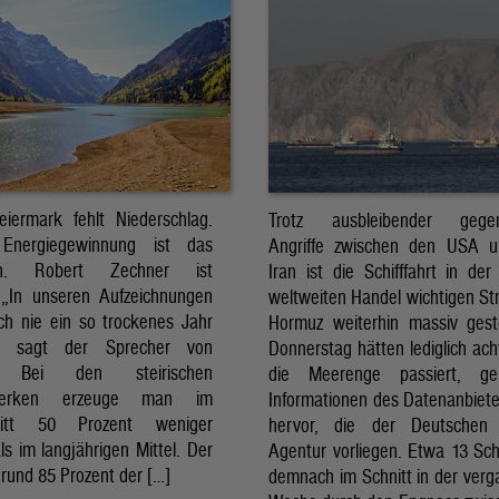
eiermark fehlt Niederschlag.
Trotz ausbleibender gegens
Energiegewinnung ist das
Angriffe zwischen den USA 
sch. Robert Zechner ist
Iran ist die Schifffahrt in der
. „In unseren Aufzeichnungen
weltweiten Handel wichtigen St
ch nie ein so trockenes Jahr
Hormuz weiterhin massiv ges
, sagt der Sprecher von
Donnerstag hätten lediglich ach
. Bei den steirischen
die Meerenge passiert, g
twerken erzeuge man im
Informationen des Datenanbiete
nitt 50 Prozent weniger
hervor, die der Deutschen 
ls im langjährigen Mittel. Der
Agentur vorliegen. Etwa 13 Schi
rund 85 Prozent der […]
demnach im Schnitt in der ver