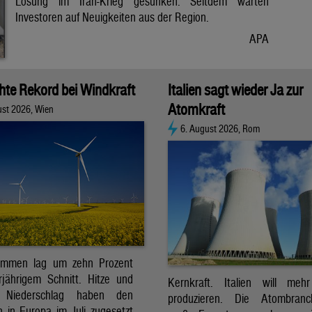
Lösung im Iran-Krieg gesunken. Seitdem warten
Investoren auf Neuigkeiten aus der Region.
APA
chte Rekord bei Windkraft
Italien sagt wieder Ja zur
Atomkraft
ust 2026, Wien
6. August 2026, Rom
ommen lag um zehn Prozent
jährigem Schnitt. Hitze und
Kernkraft. Italien will meh
r Niederschlag haben den
produzieren. Die Atombran
 in Europa im Juli zugesetzt