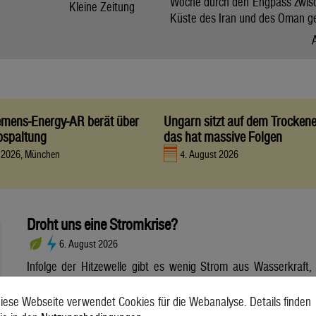
Woche durch den Engpass zwis
Kleine Zeitung
Küste des Iran und des Oman g
iemens-Energy-AR berät über
Ungarn sitzt auf dem Trocken
bspaltung
das hat massive Folgen
t 2026, München
4. August 2026
Droht uns eine Stromkrise?
6. August 2026
Infolge der Hitzewelle gibt es wenig Strom aus Wasserkraft,
dafür aber viel Strom aus Photovoltaik. Wie sich die
Wetterextreme auf die Stromerzeugung und die Netze
iese Webseite verwendet Cookies für die Webanalyse. Details finden
auswirken. Die anhaltende Hitzewelle bringt die Stromnetze in