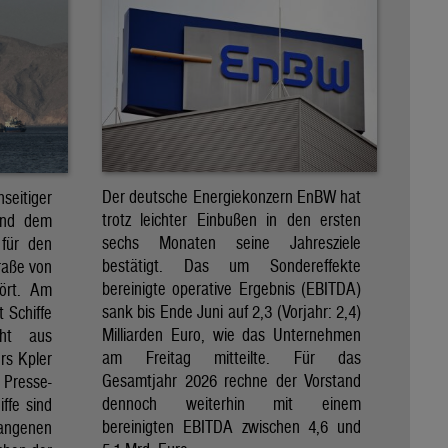
Der deutsche Energiekonzern EnBW hat
eitiger
trotz leichter Einbußen in den ersten
und dem
sechs Monaten seine Jahresziele
 für den
bestätigt. Das um Sondereffekte
raße von
bereinigte operative Ergebnis (EBITDA)
tört. Am
sank bis Ende Juni auf 2,3 (Vorjahr: 2,4)
t Schiffe
Milliarden Euro, wie das Unternehmen
eht aus
am Freitag mitteilte. Für das
rs Kpler
Gesamtjahr 2026 rechne der Vorstand
Presse-
dennoch weiterhin mit einem
ffe sind
bereinigten EBITDA zwischen 4,6 und
gangenen