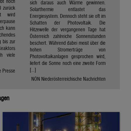
ibt noch
sich daraus auch Wärme gewinnen.
ll zurück
Solarthermie entlastet das
t wird
Energiesystem. Dennoch steht sie oft im
merpause
Schatten der Photovoltaik. Die
ach kann
Hitzewelle der vergangenen Tage hat
chendes
Österreich zahlreiche Sonnenstunden
 bis zur
beschert. Während dabei meist über die
Reaktors
hohen Stromerträge von
h viele
Photovoltaikanlagen gesprochen wird,
liefert die Sonne noch eine zweite Form
[…]
e Presse
NÖN Niederösterreichische Nachrichten
agen