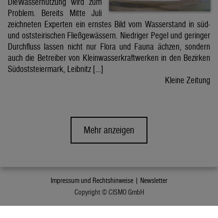
DieWassernutzung wird zum
Problem. Bereits Mitte Juli
zeichneten Experten ein ernstes Bild vom Wasserstand in süd-
und oststeirischen Fließgewässern. Niedriger Pegel und geringer
Durchfluss lassen nicht nur Flora und Fauna ächzen, sondern
auch die Betreiber von Kleinwasserkraftwerken in den Bezirken
Südoststeiermark, Leibnitz […]
Kleine Zeitung
Mehr anzeigen
Impressum und Rechtshinweise |
Newsletter
Copyright © CISMO GmbH