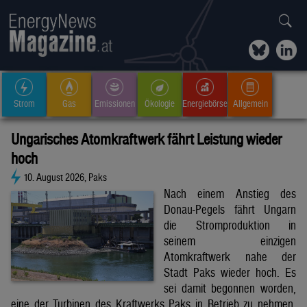
Strom
Gas
Emissionen
Ökologie
Energiebörse
Allgemein
Ungarisches Atomkraftwerk fährt Leistung wieder
hoch
10. August 2026, Paks
Nach einem Anstieg des
Donau-Pegels fährt Ungarn
die Stromproduktion in
seinem einzigen
Atomkraftwerk nahe der
Stadt Paks wieder hoch. Es
sei damit begonnen worden,
eine der Turbinen des Kraftwerks Paks in Betrieb zu nehmen,