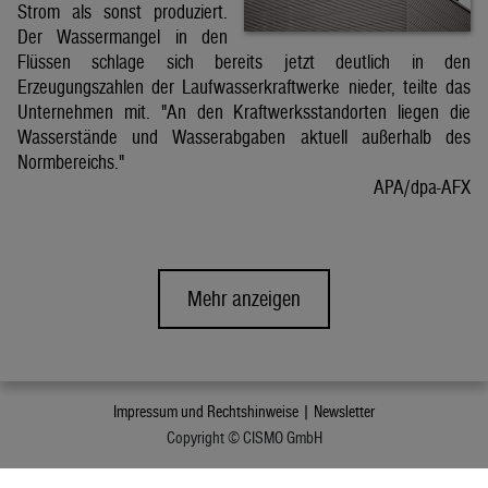
Strom als sonst produziert.
Der Wassermangel in den
Flüssen schlage sich bereits jetzt deutlich in den
Erzeugungszahlen der Laufwasserkraftwerke nieder, teilte das
Unternehmen mit. "An den Kraftwerksstandorten liegen die
Wasserstände und Wasserabgaben aktuell außerhalb des
Normbereichs."
APA/dpa-AFX
Mehr anzeigen
Impressum und Rechtshinweise |
Newsletter
Copyright © CISMO GmbH