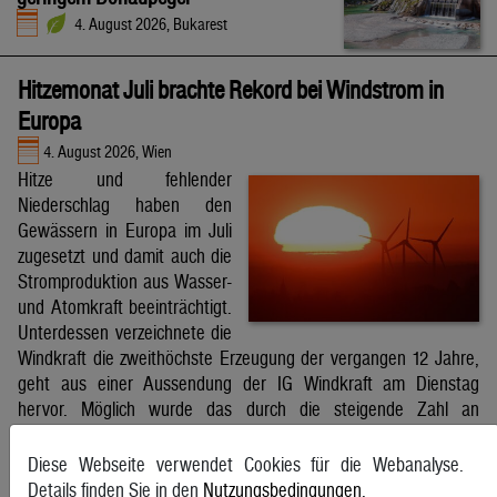
4. August 2026, Bukarest
Hitzemonat Juli brachte Rekord bei Windstrom in
Europa
4. August 2026, Wien
Hitze und fehlender
Niederschlag haben den
Gewässern in Europa im Juli
zugesetzt und damit auch die
Stromproduktion aus Wasser-
und Atomkraft beeinträchtigt.
Unterdessen verzeichnete die
Windkraft die zweithöchste Erzeugung der vergangen 12 Jahre,
geht aus einer Aussendung der IG Windkraft am Dienstag
hervor. Möglich wurde das durch die steigende Zahl an
Windkraftanlagen aber auch durch bessere Windverhältnisse.
APA
Diese Webseite verwendet Cookies für die Webanalyse.
Details finden Sie in den
Nutzungsbedingungen
.