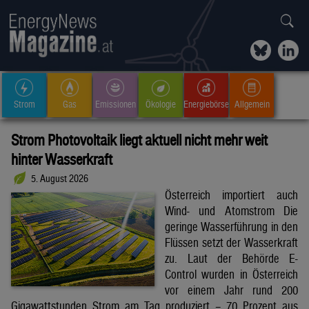
Strom
Gas
Emissionen
Ökologie
Energiebörse
Allgemein
Strom Photovoltaik liegt aktuell nicht mehr weit
hinter Wasserkraft
5. August 2026
Österreich importiert auch
Wind- und Atomstrom Die
geringe Wasserführung in den
Flüssen setzt der Wasserkraft
zu. Laut der Behörde E-
Control wurden in Österreich
vor einem Jahr rund 200
Gigawattstunden Strom am Tag produziert – 70 Prozent aus