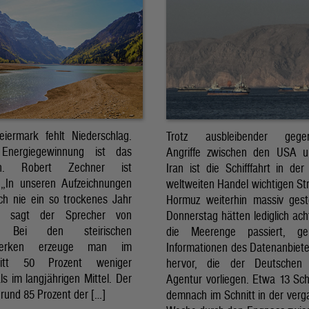
eiermark fehlt Niederschlag.
Trotz ausbleibender gegens
Energiegewinnung ist das
Angriffe zwischen den USA 
sch. Robert Zechner ist
Iran ist die Schifffahrt in der
. „In unseren Aufzeichnungen
weltweiten Handel wichtigen St
ch nie ein so trockenes Jahr
Hormuz weiterhin massiv ges
, sagt der Sprecher von
Donnerstag hätten lediglich ach
. Bei den steirischen
die Meerenge passiert, g
twerken erzeuge man im
Informationen des Datenanbiete
nitt 50 Prozent weniger
hervor, die der Deutschen 
ls im langjährigen Mittel. Der
Agentur vorliegen. Etwa 13 Schi
rund 85 Prozent der […]
demnach im Schnitt in der ver