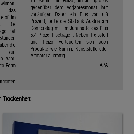
Treibstoffe und Heizöl, im Juli gab es
winnen.
gegenüber dem Vorjahresmonat laut
et das
vorläufigen Daten ein Plus von 6,9
e oft im
Prozent, teilte die Statistik Austria am
ik. Die
Donnerstag mit. Im Juni hatte das Plus
Tage hat
5,4 Prozent betragen. Neben Treibstoff
nstunden
und Heizöl verteuerten sich auch
über die
Produkte wie Gummi, Kunststoffe oder
e von
Altmaterial kräftig.
en wird,
APA
ite Form
hrichten
 Trockenheit