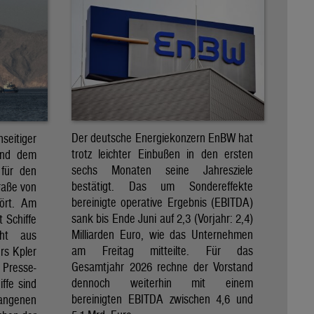
Der deutsche Energiekonzern EnBW hat
eitiger
trotz leichter Einbußen in den ersten
und dem
sechs Monaten seine Jahresziele
 für den
bestätigt. Das um Sondereffekte
raße von
bereinigte operative Ergebnis (EBITDA)
tört. Am
sank bis Ende Juni auf 2,3 (Vorjahr: 2,4)
t Schiffe
Milliarden Euro, wie das Unternehmen
eht aus
am Freitag mitteilte. Für das
rs Kpler
Gesamtjahr 2026 rechne der Vorstand
Presse-
dennoch weiterhin mit einem
ffe sind
bereinigten EBITDA zwischen 4,6 und
gangenen