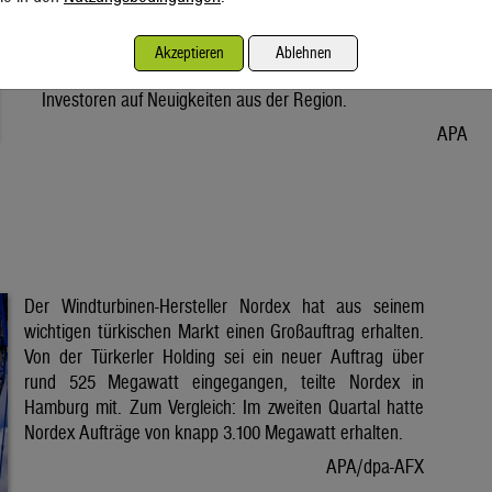
Vorabend. Der Preis bleibt damit weiter unter der Marke von
80 Dollar. Unter diese ist er am Dienstag wegen der Hoffnung
Akzeptieren
Ablehnen
auf eine Lösung im Iran-Krieg gesunken. Seitdem warten
Investoren auf Neuigkeiten aus der Region.
APA
Der Windturbinen-Hersteller Nordex hat aus seinem
wichtigen türkischen Markt einen Großauftrag erhalten.
Von der Türkerler Holding sei ein neuer Auftrag über
rund 525 Megawatt eingegangen, teilte Nordex in
Hamburg mit. Zum Vergleich: Im zweiten Quartal hatte
Nordex Aufträge von knapp 3.100 Megawatt erhalten.
APA/dpa-AFX