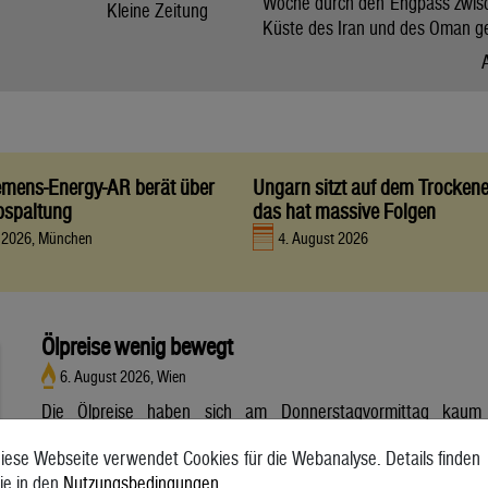
Woche durch den Engpass zwis
Kleine Zeitung
Küste des Iran und des Oman g
iemens-Energy-AR berät über
Ungarn sitzt auf dem Trocken
bspaltung
das hat massive Folgen
t 2026, München
4. August 2026
Ölpreise wenig bewegt
6. August 2026, Wien
Die Ölpreise haben sich am Donnerstagvormittag kaum
bewegt. Ein Barrel (159 Liter) der weltweiten Referenzsorte
iese Webseite verwendet Cookies für die Webanalyse. Details finden
Brent aus der Nordsee mit Lieferung Oktober kostete am
ie in den
Nutzungsbedingungen
.
Vormittag 79,75 US-Dollar und damit 0,4 Prozent mehr als am