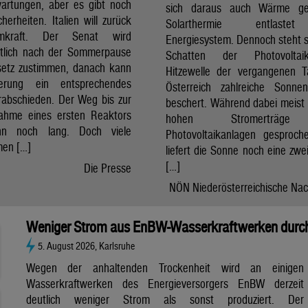
artungen, aber es gibt noch
sich daraus auch Wärme ge
cherheiten. Italien will zurück
Solarthermie entlast
mkraft. Der Senat wird
Energiesystem. Dennoch steht si
htlich nach der Sommerpause
Schatten der Photovolta
etz zustimmen, danach kann
Hitzewelle der vergangenen 
erung ein entsprechendes
Österreich zahlreiche Sonne
rabschieden. Der Weg bis zur
beschert. Während dabei meist 
nahme eines ersten Reaktors
hohen Stromerträg
n noch lang. Doch viele
Photovoltaikanlagen gesproch
en […]
liefert die Sonne noch eine zwe
[…]
Die Presse
NÖN Niederösterreichische Nac
Weniger Strom aus EnBW-Wasserkraftwerken durch
5. August 2026, Karlsruhe
Wegen der anhaltenden Trockenheit wird an einigen
Wasserkraftwerken des Energieversorgers EnBW derzeit
deutlich weniger Strom als sonst produziert. Der