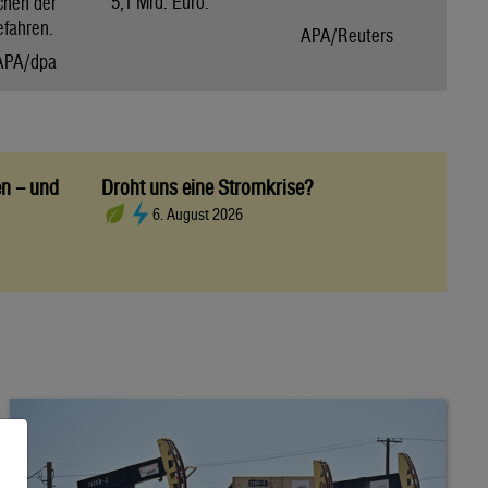
5,1 Mrd. Euro.
chen der
efahren.
APA/Reuters
APA/dpa
en – und
Droht uns eine Stromkrise?
6. August 2026