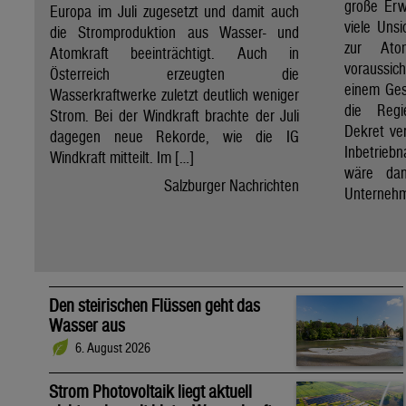
große Erw
Europa im Juli zugesetzt und damit auch
viele Unsi
die Stromproduktion aus Wasser- und
zur Ato
Atomkraft beeinträchtigt. Auch in
voraussic
Österreich erzeugten die
einem Ges
Wasserkraftwerke zuletzt deutlich weniger
die Regi
Strom. Bei der Windkraft brachte der Juli
Dekret ve
dagegen neue Rekorde, wie die IG
Inbetrieb
Windkraft mitteilt. Im […]
wäre dan
Salzburger Nachrichten
Unternehm
Den steirischen Flüssen geht das
Wasser aus
6. August 2026
Strom Photovoltaik liegt aktuell