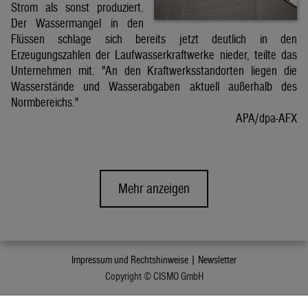
Strom als sonst produziert.
Der Wassermangel in den
Flüssen schlage sich bereits jetzt deutlich in den
Erzeugungszahlen der Laufwasserkraftwerke nieder, teilte das
Unternehmen mit. "An den Kraftwerksstandorten liegen die
Wasserstände und Wasserabgaben aktuell außerhalb des
Normbereichs."
APA/dpa-AFX
Mehr anzeigen
Impressum und Rechtshinweise |
Newsletter
Copyright © CISMO GmbH