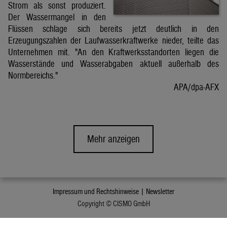
Strom als sonst produziert.
Der Wassermangel in den
Flüssen schlage sich bereits jetzt deutlich in den
Erzeugungszahlen der Laufwasserkraftwerke nieder, teilte das
Unternehmen mit. "An den Kraftwerksstandorten liegen die
Wasserstände und Wasserabgaben aktuell außerhalb des
Normbereichs."
APA/dpa-AFX
Mehr anzeigen
Impressum und Rechtshinweise |
Newsletter
Copyright © CISMO GmbH