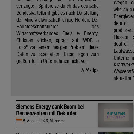
Wegen de
verlangten Spritpreise durch das deutsche
wird an e
Bundeskartellamt gibt es nach Darstellung
Energie
der Mineralölwirtschaft einige Hürden. Der
deutlich
Hauptgeschäftsführer des
produzier
Wirtschaftsverbandes Fuels & Energy,
Flüssen 
Christian Küchen, sprach auf "WDR 5
deutlich 
Echo" von einem riesigen Problem, diese
Laufwasser
Daten zu beschaffen. Diese lägen zum
Untern
großen Teil in Unternehmen nicht vor.
Kraftwer
APA/dpa
Wassers
aktuell au
Siemens Energy dank Boom bei
Rechenzentren mit Rekorden
5. August 2026, München