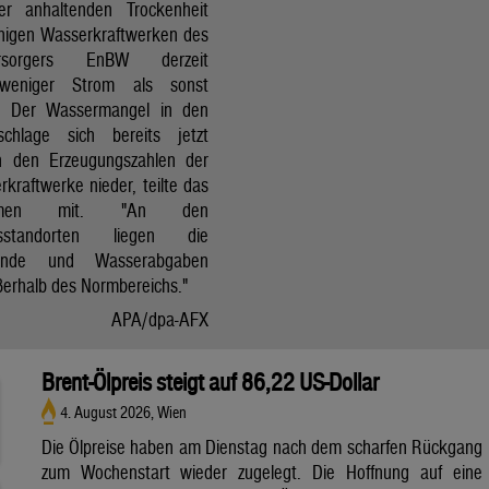
r anhaltenden Trockenheit
inigen Wasserkraftwerken des
versorgers EnBW derzeit
 weniger Strom als sonst
t. Der Wassermangel in den
schlage sich bereits jetzt
in den Erzeugungszahlen der
kraftwerke nieder, teilte das
ehmen mit. "An den
ksstandorten liegen die
tände und Wasserabgaben
ßerhalb des Normbereichs."
APA/dpa-AFX
Brent-Ölpreis steigt auf 86,22 US-Dollar
4. August 2026, Wien
Die Ölpreise haben am Dienstag nach dem scharfen Rückgang
zum Wochenstart wieder zugelegt. Die Hoffnung auf eine