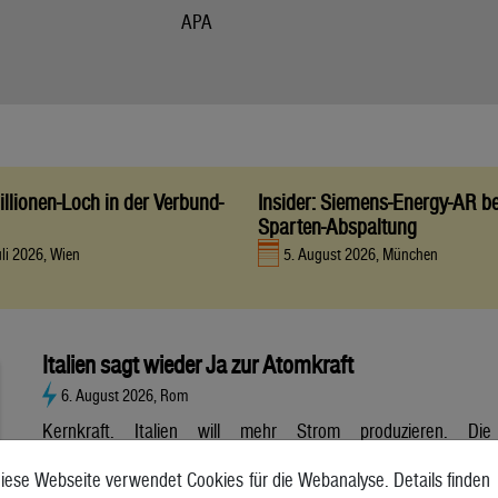
APA
llionen-Loch in der Verbund-
Insider: Siemens-Energy-AR be
Sparten-Abspaltung
uli 2026, Wien
5. August 2026, München
Italien sagt wieder Ja zur Atomkraft
6. August 2026, Rom
Kernkraft. Italien will mehr Strom produzieren. Die
Atombranche hat große Erwartungen, aber es gibt noch viele
iese Webseite verwendet Cookies für die Webanalyse. Details finden
Unsicherheiten. Italien will zurück zur Atomkraft. Der Senat