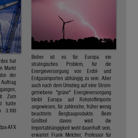
Bisher ist es für Europa ein
rdex hat
strategisches Problem, für die
en Markt
Energieversorgung von Erdöl- und
 Von der
Erdgasimporten abhängig zu sein. Aber
 Auftrag
auch nach dem Umstieg auf eine Strom-
egangen,
getriebene "grüne" Energieversorgung
it. Zum
bleibt Europa auf Rohstoffimporte
al hatte
angewiesen, für zahlreiche, früher wenig
p 3.100
beachtete Bergbauprodukte. Beim
Großteil davon wird die
dpa-AFX
Importabhängigkeit wohl dauerhaft sein,
erwartet Frank Melcher, Professor für