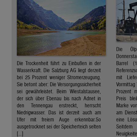
Die Öl
Donnersta
Barrel (
Die Trockenheit führt zu Einbußen in der
Referenzs
Wasserkraft. Die Salzburg AG liegt derzeit
mit Lief
bei 25 Prozent weniger Stromerzeugung.
Vormittag 
Sie betont aber: Die Versorgungssicherheit
Prozent 
sei gewährleistet. Beim Wiestalstausee,
Preis ble
der sich über Ebenau bis nach Adnet in
Marke von 
den Tennengau erstreckt, herrscht
am Diens
Niedrigwasser. Das ist derzeit auch am
eine Lösu
Ufer mit freiem Auge erkennbar.So
Seitdem
ausgetrocknet sei der Speicherteich selten
Neuigkeite
[…]