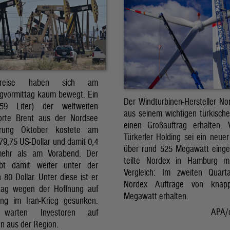
preise haben sich am
gvormittag kaum bewegt. Ein
Der Windturbinen-Hersteller No
159 Liter) der weltweiten
aus seinem wichtigen türkisch
orte Brent aus der Nordsee
einen Großauftrag erhalten.
erung Oktober kostete am
Türkerler Holding sei ein neuer
79,75 US-Dollar und damit 0,4
über rund 525 Megawatt eing
mehr als am Vorabend. Der
teilte Nordex in Hamburg m
ibt damit weiter unter der
Vergleich: Im zweiten Quart
80 Dollar. Unter diese ist er
Nordex Aufträge von knap
tag wegen der Hoffnung auf
Megawatt erhalten.
ng im Iran-Krieg gesunken.
APA/
 warten Investoren auf
n aus der Region.