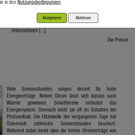
ie in den
Nutzungsbedingungen
.
wird voraussichtlich nach der Sommerpause einem Gesetz
zustimmen, danach kann die Regierung ein entsprechendes
Dekret verabschieden. Der Weg bis zur Inbetriebnahme eines
Akzeptieren
Ablehnen
ersten Reaktors wäre dann noch lang. Doch viele
Unternehmen […]
Die Presse
Viele Sonnenstunden sorgen derzeit für hohe
Energieerträge. Neben Strom lässt sich daraus auch
Wärme gewinnen. Solarthermie entlastet das
Energiesystem. Dennoch steht sie oft im Schatten der
Photovoltaik. Die Hitzewelle der vergangenen Tage hat
Österreich zahlreiche Sonnenstunden beschert.
Während dabei meist über die hohen Stromerträge von