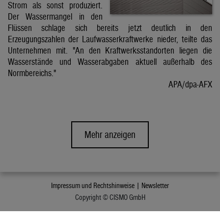
Strom als sonst produziert.
Der Wassermangel in den
Flüssen schlage sich bereits jetzt deutlich in den
Erzeugungszahlen der Laufwasserkraftwerke nieder, teilte das
Unternehmen mit. "An den Kraftwerksstandorten liegen die
Wasserstände und Wasserabgaben aktuell außerhalb des
Normbereichs."
APA/dpa-AFX
Mehr anzeigen
Impressum und Rechtshinweise |
Newsletter
Copyright © CISMO GmbH