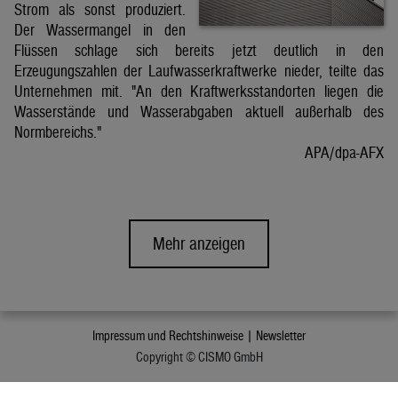
Strom als sonst produziert.
Der Wassermangel in den
Flüssen schlage sich bereits jetzt deutlich in den
Erzeugungszahlen der Laufwasserkraftwerke nieder, teilte das
Unternehmen mit. "An den Kraftwerksstandorten liegen die
Wasserstände und Wasserabgaben aktuell außerhalb des
Normbereichs."
APA/dpa-AFX
Mehr anzeigen
Impressum und Rechtshinweise |
Newsletter
Copyright © CISMO GmbH