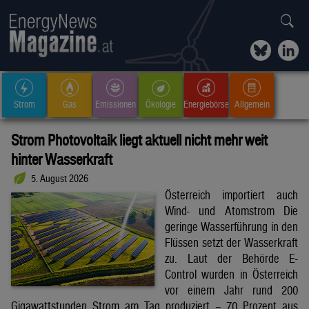
Strom
Gas
Emissionen
Ökologie
Energiebörse
Allgemein
Strom Photovoltaik liegt aktuell nicht mehr weit
hinter Wasserkraft
5. August 2026
Österreich importiert auch
Wind- und Atomstrom Die
geringe Wasserführung in den
Flüssen setzt der Wasserkraft
zu. Laut der Behörde E-
Control wurden in Österreich
vor einem Jahr rund 200
Gigawattstunden Strom am Tag produziert – 70 Prozent aus