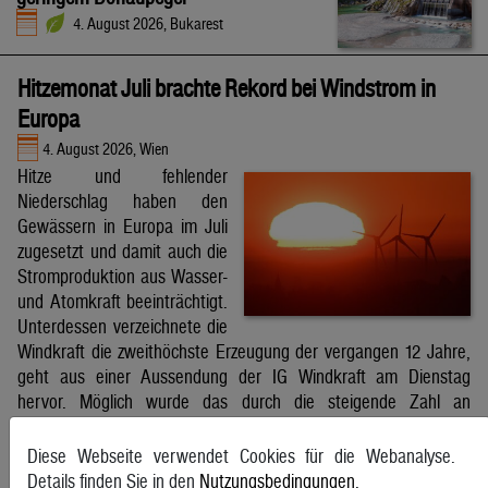
4. August 2026, Bukarest
Hitzemonat Juli brachte Rekord bei Windstrom in
Europa
4. August 2026, Wien
Hitze und fehlender
Niederschlag haben den
Gewässern in Europa im Juli
zugesetzt und damit auch die
Stromproduktion aus Wasser-
und Atomkraft beeinträchtigt.
Unterdessen verzeichnete die
Windkraft die zweithöchste Erzeugung der vergangen 12 Jahre,
geht aus einer Aussendung der IG Windkraft am Dienstag
hervor. Möglich wurde das durch die steigende Zahl an
Windkraftanlagen aber auch durch bessere Windverhältnisse.
APA
Diese Webseite verwendet Cookies für die Webanalyse.
Details finden Sie in den
Nutzungsbedingungen
.