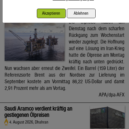
Brent-Ölpreis steigt auf 86,22 US-Dollar
Akzeptieren
Ablehnen
4. August 2026, Wien
Die Ölpreise haben am
Dienstag nach dem scharfen
Rückgang zum Wochenstart
wieder zugelegt. Die Hoffnung
auf eine Lösung im Iran-Krieg
hatte die Ölpreise am Montag
kräftig nach unten gedrückt.
Nun wachsen aber erneut die Zweifel. Ein Barrel (159 Liter) der
Referenzsorte Brent aus der Nordsee zur Lieferung im
September kostete am Vormittag 86,22 US-Dollar und damit
2,91 Prozent mehr als am Vortag.
APA/dpa-AFX
Saudi Aramco verdient kräftig an
gestiegenen Ölpreisen
4. August 2026, Dhahran