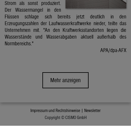
Strom als sonst produziert.
Der Wassermangel in den
Flüssen schlage sich bereits jetzt deutlich in den
Erzeugungszahlen der Laufwasserkraftwerke nieder, teilte das
Unternehmen mit. "An den Kraftwerksstandorten liegen die
Wasserstände und Wasserabgaben aktuell außerhalb des
Normbereichs."
APA/dpa-AFX
Mehr anzeigen
Impressum und Rechtshinweise |
Newsletter
Copyright © CISMO GmbH