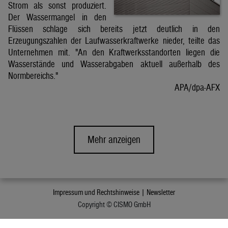
Strom als sonst produziert.
Der Wassermangel in den
Flüssen schlage sich bereits jetzt deutlich in den
Erzeugungszahlen der Laufwasserkraftwerke nieder, teilte das
Unternehmen mit. "An den Kraftwerksstandorten liegen die
Wasserstände und Wasserabgaben aktuell außerhalb des
Normbereichs."
APA/dpa-AFX
Mehr anzeigen
Impressum und Rechtshinweise |
Newsletter
Copyright © CISMO GmbH