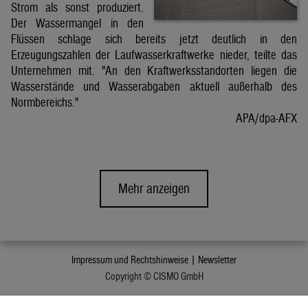
Strom als sonst produziert.
Der Wassermangel in den
Flüssen schlage sich bereits jetzt deutlich in den
Erzeugungszahlen der Laufwasserkraftwerke nieder, teilte das
Unternehmen mit. "An den Kraftwerksstandorten liegen die
Wasserstände und Wasserabgaben aktuell außerhalb des
Normbereichs."
APA/dpa-AFX
Mehr anzeigen
Impressum und Rechtshinweise |
Newsletter
Copyright © CISMO GmbH