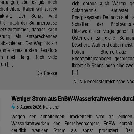
artungen, aber es gibt noch
sich daraus auch Wärme ge
cherheiten. Italien will zurück
Solarthermie entlast
mkraft. Der Senat wird
Energiesystem. Dennoch steht si
htlich nach der Sommerpause
Schatten der Photovolta
etz zustimmen, danach kann
Hitzewelle der vergangenen 
erung ein entsprechendes
Österreich zahlreiche Sonne
rabschieden. Der Weg bis zur
beschert. Während dabei meist 
nahme eines ersten Reaktors
hohen Stromerträg
n noch lang. Doch viele
Photovoltaikanlagen gesproch
en […]
liefert die Sonne noch eine zwe
[…]
Die Presse
NÖN Niederösterreichische Nac
Weniger Strom aus EnBW-Wasserkraftwerken durch
5. August 2026, Karlsruhe
Wegen der anhaltenden Trockenheit wird an einigen
Wasserkraftwerken des Energieversorgers EnBW derzeit
deutlich weniger Strom als sonst produziert. Der