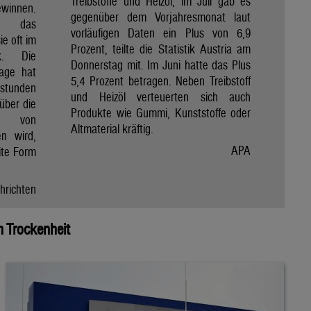
Treibstoffe und Heizöl, im Juli gab es
winnen.
gegenüber dem Vorjahresmonat laut
et das
vorläufigen Daten ein Plus von 6,9
e oft im
Prozent, teilte die Statistik Austria am
ik. Die
Donnerstag mit. Im Juni hatte das Plus
Tage hat
5,4 Prozent betragen. Neben Treibstoff
nstunden
und Heizöl verteuerten sich auch
über die
Produkte wie Gummi, Kunststoffe oder
e von
Altmaterial kräftig.
en wird,
APA
ite Form
hrichten
 Trockenheit