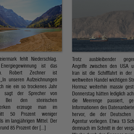
eiermark fehlt Niederschlag.
Trotz ausbleibender gegens
Energiegewinnung ist das
Angriffe zwischen den USA 
sch. Robert Zechner ist
Iran ist die Schifffahrt in der
. „In unseren Aufzeichnungen
weltweiten Handel wichtigen St
ch nie ein so trockenes Jahr
Hormuz weiterhin massiv ges
, sagt der Sprecher von
Donnerstag hätten lediglich ach
. Bei den steirischen
die Meerenge passiert, g
twerken erzeuge man im
Informationen des Datenanbiete
nitt 50 Prozent weniger
hervor, die der Deutschen 
ls im langjährigen Mittel. Der
Agentur vorliegen. Etwa 13 Schi
rund 85 Prozent der […]
demnach im Schnitt in der ver