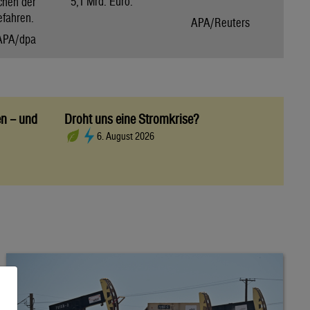
5,1 Mrd. Euro.
chen der
efahren.
APA/Reuters
APA/dpa
en – und
Droht uns eine Stromkrise?
6. August 2026