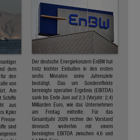
Der deutsche Energiekonzern EnBW hat
eitiger
trotz leichter Einbußen in den ersten
und dem
sechs Monaten seine Jahresziele
 für den
bestätigt. Das um Sondereffekte
raße von
bereinigte operative Ergebnis (EBITDA)
tört. Am
sank bis Ende Juni auf 2,3 (Vorjahr: 2,4)
t Schiffe
Milliarden Euro, wie das Unternehmen
eht aus
am Freitag mitteilte. Für das
rs Kpler
Gesamtjahr 2026 rechne der Vorstand
Presse-
dennoch weiterhin mit einem
ffe sind
bereinigten EBITDA zwischen 4,6 und
gangenen