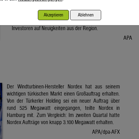
Vorabend. Der Preis bleibt damit weiter unter der Marke von
80 Dollar. Unter diese ist er am Dienstag wegen der Hoffnung
Akzeptieren
Ablehnen
auf eine Lösung im Iran-Krieg gesunken. Seitdem warten
Investoren auf Neuigkeiten aus der Region.
APA
Der Windturbinen-Hersteller Nordex hat aus seinem
wichtigen türkischen Markt einen Großauftrag erhalten.
Von der Türkerler Holding sei ein neuer Auftrag über
rund 525 Megawatt eingegangen, teilte Nordex in
Hamburg mit. Zum Vergleich: Im zweiten Quartal hatte
Nordex Aufträge von knapp 3.100 Megawatt erhalten.
APA/dpa-AFX