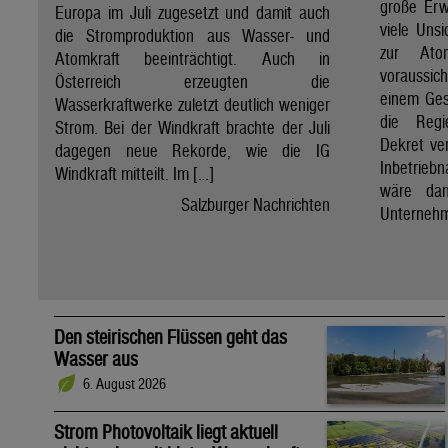
große Erw
Europa im Juli zugesetzt und damit auch
viele Unsi
die Stromproduktion aus Wasser- und
zur Ato
Atomkraft beeinträchtigt. Auch in
voraussic
Österreich erzeugten die
einem Ges
Wasserkraftwerke zuletzt deutlich weniger
die Regi
Strom. Bei der Windkraft brachte der Juli
Dekret ve
dagegen neue Rekorde, wie die IG
Inbetrieb
Windkraft mitteilt. Im […]
wäre dan
Salzburger Nachrichten
Unternehm
Den steirischen Flüssen geht das
Wasser aus
6. August 2026
Strom Photovoltaik liegt aktuell