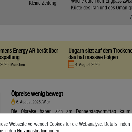
Woche durch den Engpass zwis
Kleine Zeitung
Küste des Iran und des Oman g
iemens-Energy-AR berät über
Ungarn sitzt auf dem Trocken
bspaltung
das hat massive Folgen
t 2026, München
4. August 2026
Ölpreise wenig bewegt
6. August 2026, Wien
Die Ölpreise haben sich am Donnerstagvormittag kaum
bewegt. Ein Barrel (159 Liter) der weltweiten Referenzsorte
iese Webseite verwendet Cookies für die Webanalyse. Details finden
Brent aus der Nordsee mit Lieferung Oktober kostete am
ie in den
Nutzungsbedingungen
.
Vormittag 79,75 US-Dollar und damit 0,4 Prozent mehr als am