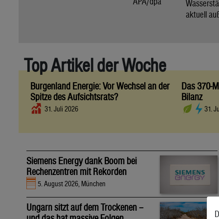
APA/dpa
Wassers
aktuell au
Top Artikel der Woche
Burgenland Energie: Vor Wechsel an der
Das 370-Mi
Spitze des Aufsichtsrats?
Bilanz
31. Juli 2026
31. J
Siemens Energy dank Boom bei
Rechenzentren mit Rekorden
5. August 2026, München
Ungarn sitzt auf dem Trockenen –
D
und das hat massive Folgen