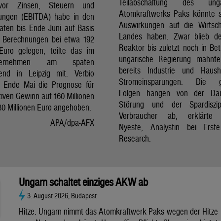
Teilabschaltung des unga
vor Zinsen, Steuern und
Atomkraftwerks Paks könnte 
ungen (EBITDA) habe in den
Auswirkungen auf die Wirtsc
aten bis Ende Juni auf Basis
Landes haben. Zwar blieb de
er Berechnungen bei etwa 192
Reaktor bis zuletzt noch in Bet
 Euro gelegen, teilte das im
ungarische Regierung mahnte
nternehmen am späten
bereits Industrie und Haush
end in Leipzig mit. Verbio
Stromeinsparungen. Die 
t Ende Mai die Prognose für
Folgen hängen von der Da
iven Gewinn auf 160 Millionen
Störung und der Spardiszip
80 Millionen Euro angehoben.
Verbraucher ab, erklärte 
APA/dpa-AFX
Nyeste, Analystin bei Erst
Research.
Ungarn schaltet einziges AKW ab
3. August 2026, Budapest
Hitze. Ungarn nimmt das Atomkraftwerk Paks wegen der Hitze