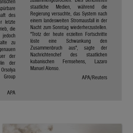
rischen
staatliche Medien, während die
spürbare
Regierung versuchte, das System nach
haft des
einem landesweiten Stromausfall in der
r letzte
Nacht zum Sonntag wiederherzustellen.
rieb, die
"Trotz der heute erzielten Fortschritte
 jedoch
löste eine Schwankung den
alte zu
Zusammenbruch aus", sagte der
genauen
Nachrichtenchef des staatlichen
uer der
kubanischen Fernsehens, Lazaro
lin der
Manuel Alonso.
Orsolya
e Group
APA/Reuters
APA