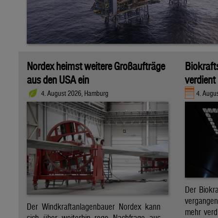
Nordex heimst weitere Großaufträge
Biokraft
aus den USA ein
verdient
4. August 2026, Hamburg
4. Augus
Der Biokra
vergange
Der Windkraftanlagenbauer Nordex kann
mehr verdi
sich über weiterhin rege Nachfrage aus