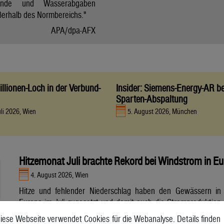
tände und Wasserabgaben
ßerhalb des Normbereichs."
APA/dpa-AFX
llionen-Loch in der Verbund-
Insider: Siemens-Energy-AR be
Sparten-Abspaltung
uli 2026, Wien
5. August 2026, München
Hitzemonat Juli brachte Rekord bei Windstrom in E
4. August 2026, Wien
Hitze und fehlender Niederschlag haben den Gewässern in
Europa im Juli zugesetzt und damit auch die Stromproduktion
aus Wasser- und Atomkraft beeinträchtigt. Unterdessen
iese Webseite verwendet Cookies für die Webanalyse. Details finden