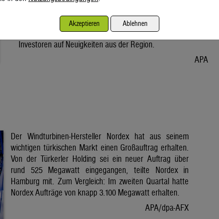
Vorabend. Der Preis bleibt damit weiter unter der Marke von
80 Dollar. Unter diese ist er am Dienstag wegen der Hoffnung
Akzeptieren
Ablehnen
auf eine Lösung im Iran-Krieg gesunken. Seitdem warten
Investoren auf Neuigkeiten aus der Region.
APA
Der Windturbinen-Hersteller Nordex hat aus seinem
wichtigen türkischen Markt einen Großauftrag erhalten.
Von der Türkerler Holding sei ein neuer Auftrag über
rund 525 Megawatt eingegangen, teilte Nordex in
Hamburg mit. Zum Vergleich: Im zweiten Quartal hatte
Nordex Aufträge von knapp 3.100 Megawatt erhalten.
APA/dpa-AFX