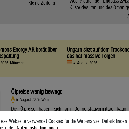
Woche durch den Engpass zwis
Kleine Zeitung
Küste des Iran und des Oman g
iemens-Energy-AR berät über
Ungarn sitzt auf dem Trocken
bspaltung
das hat massive Folgen
t 2026, München
4. August 2026
Ölpreise wenig bewegt
6. August 2026, Wien
Die Ölpreise haben sich am Donnerstagvormittag kaum
bewegt. Ein Barrel (159 Liter) der weltweiten Referenzsorte
iese Webseite verwendet Cookies für die Webanalyse. Details finden
Brent aus der Nordsee mit Lieferung Oktober kostete am
ie in den
Nutzungsbedingungen
.
Vormittag 79,75 US-Dollar und damit 0,4 Prozent mehr als am