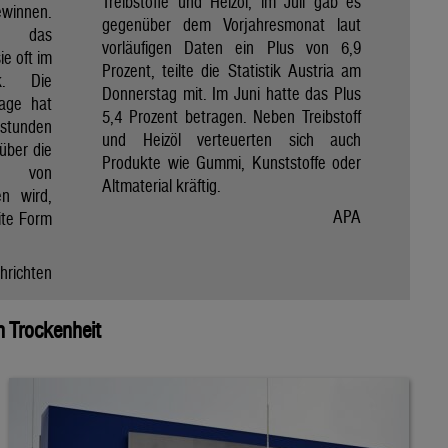
Treibstoffe und Heizöl, im Juli gab es
winnen.
gegenüber dem Vorjahresmonat laut
et das
vorläufigen Daten ein Plus von 6,9
e oft im
Prozent, teilte die Statistik Austria am
ik. Die
Donnerstag mit. Im Juni hatte das Plus
Tage hat
5,4 Prozent betragen. Neben Treibstoff
nstunden
und Heizöl verteuerten sich auch
über die
Produkte wie Gummi, Kunststoffe oder
e von
Altmaterial kräftig.
en wird,
APA
ite Form
hrichten
 Trockenheit