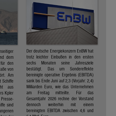
Der deutsche Energiekonzern EnBW hat
eitiger
trotz leichter Einbußen in den ersten
und dem
sechs Monaten seine Jahresziele
 für den
bestätigt. Das um Sondereffekte
raße von
bereinigte operative Ergebnis (EBITDA)
tört. Am
sank bis Ende Juni auf 2,3 (Vorjahr: 2,4)
t Schiffe
Milliarden Euro, wie das Unternehmen
eht aus
am Freitag mitteilte. Für das
rs Kpler
Gesamtjahr 2026 rechne der Vorstand
Presse-
dennoch weiterhin mit einem
ffe sind
bereinigten EBITDA zwischen 4,6 und
gangenen