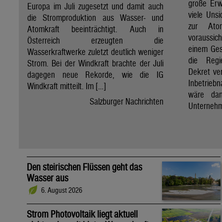
große Erw
Europa im Juli zugesetzt und damit auch
viele Unsi
die Stromproduktion aus Wasser- und
zur Ato
Atomkraft beeinträchtigt. Auch in
voraussic
Österreich erzeugten die
einem Ges
Wasserkraftwerke zuletzt deutlich weniger
die Regi
Strom. Bei der Windkraft brachte der Juli
Dekret ve
dagegen neue Rekorde, wie die IG
Inbetrieb
Windkraft mitteilt. Im […]
wäre dan
Salzburger Nachrichten
Unternehm
Den steirischen Flüssen geht das
Wasser aus
6. August 2026
Strom Photovoltaik liegt aktuell