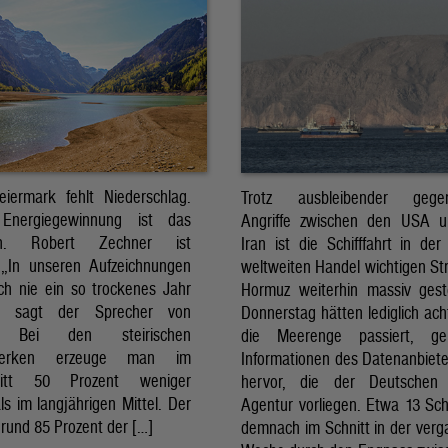
eiermark fehlt Niederschlag.
Trotz ausbleibender gegens
Energiegewinnung ist das
Angriffe zwischen den USA 
sch. Robert Zechner ist
Iran ist die Schifffahrt in der
. „In unseren Aufzeichnungen
weltweiten Handel wichtigen St
ch nie ein so trockenes Jahr
Hormuz weiterhin massiv ges
, sagt der Sprecher von
Donnerstag hätten lediglich ach
. Bei den steirischen
die Meerenge passiert, g
twerken erzeuge man im
Informationen des Datenanbiete
nitt 50 Prozent weniger
hervor, die der Deutschen 
ls im langjährigen Mittel. Der
Agentur vorliegen. Etwa 13 Schi
rund 85 Prozent der […]
demnach im Schnitt in der ver