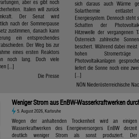
artungen, aber es gibt noch
sich daraus auch Wärme ge
cherheiten. Italien will zurück
Solarthermie entlast
mkraft. Der Senat wird
Energiesystem. Dennoch steht si
htlich nach der Sommerpause
Schatten der Photovolta
etz zustimmen, danach kann
Hitzewelle der vergangenen 
erung ein entsprechendes
Österreich zahlreiche Sonne
rabschieden. Der Weg bis zur
beschert. Während dabei meist 
nahme eines ersten Reaktors
hohen Stromerträg
n noch lang. Doch viele
Photovoltaikanlagen gesproch
en […]
liefert die Sonne noch eine zwe
[…]
Die Presse
NÖN Niederösterreichische Nac
Weniger Strom aus EnBW-Wasserkraftwerken durch
5. August 2026, Karlsruhe
Wegen der anhaltenden Trockenheit wird an einigen
Wasserkraftwerken des Energieversorgers EnBW derzeit
deutlich weniger Strom als sonst produziert. Der