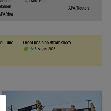
5,1 Mrd. Euro.
chen der
efahren.
APA/Reuters
APA/dpa
en – und
Droht uns eine Stromkrise?
6. August 2026