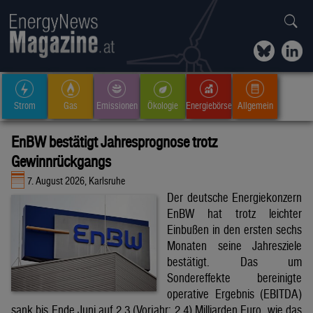
Strom
Gas
Emissionen
Ökologie
Energiebörse
Allgemein
EnBW bestätigt Jahresprognose trotz
Gewinnrückgangs
7. August 2026, Karlsruhe
Der deutsche Energiekonzern
EnBW hat trotz leichter
Einbußen in den ersten sechs
Monaten seine Jahresziele
bestätigt. Das um
Sondereffekte bereinigte
operative Ergebnis (EBITDA)
sank bis Ende Juni auf 2,3 (Vorjahr: 2,4) Milliarden Euro, wie das