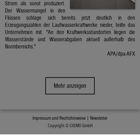
Strom als sonst produziert.
Der Wassermangel in den
Flüssen schlage sich bereits jetzt deutlich in den
Erzeugungszahlen der Laufwasserkraftwerke nieder, teilte das
Unternehmen mit. "An den Kraftwerksstandorten liegen die
Wasserstände und Wasserabgaben aktuell außerhalb des
Normbereichs."
APA/dpa-AFX
Mehr anzeigen
Impressum und Rechtshinweise |
Newsletter
Copyright © CISMO GmbH