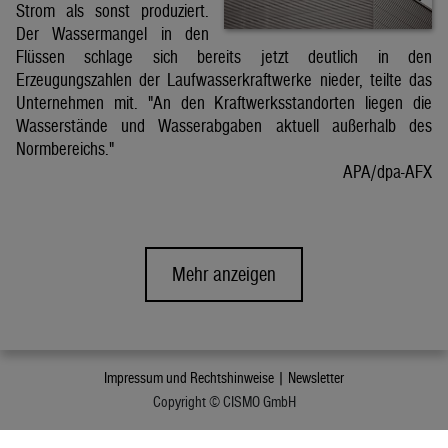
Strom als sonst produziert.
Der Wassermangel in den
Flüssen schlage sich bereits jetzt deutlich in den
Erzeugungszahlen der Laufwasserkraftwerke nieder, teilte das
Unternehmen mit. "An den Kraftwerksstandorten liegen die
Wasserstände und Wasserabgaben aktuell außerhalb des
Normbereichs."
APA/dpa-AFX
Mehr anzeigen
Impressum und Rechtshinweise |
Newsletter
Copyright © CISMO GmbH