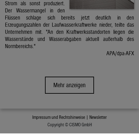
Strom als sonst produziert.
Der Wassermangel in den
Flüssen schlage sich bereits jetzt deutlich in den
Erzeugungszahlen der Laufwasserkraftwerke nieder, teilte das
Unternehmen mit. "An den Kraftwerksstandorten liegen die
Wasserstände und Wasserabgaben aktuell außerhalb des
Normbereichs."
APA/dpa-AFX
Mehr anzeigen
Impressum und Rechtshinweise |
Newsletter
Copyright © CISMO GmbH