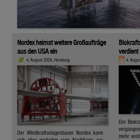
Nordex heimst weitere Großaufträge
Biokraft
aus den USA ein
verdient
4. August 2026, Hamburg
4. Augus
Der Biokra
vergange
Der Windkraftanlagenbauer Nordex kann
mehr verdi
sich über weiterhin rege Nachfrage aus