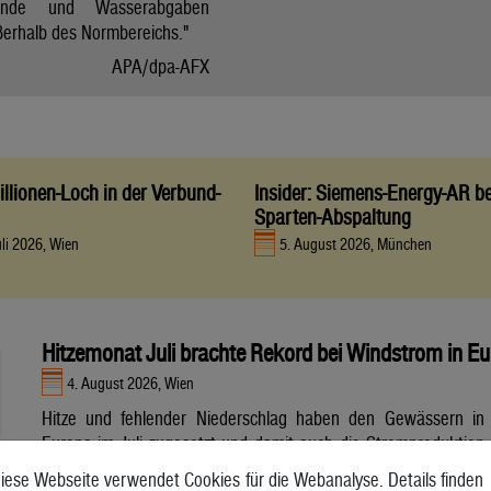
tände und Wasserabgaben
ßerhalb des Normbereichs."
APA/dpa-AFX
llionen-Loch in der Verbund-
Insider: Siemens-Energy-AR be
Sparten-Abspaltung
uli 2026, Wien
5. August 2026, München
Hitzemonat Juli brachte Rekord bei Windstrom in E
4. August 2026, Wien
Hitze und fehlender Niederschlag haben den Gewässern in
Europa im Juli zugesetzt und damit auch die Stromproduktion
aus Wasser- und Atomkraft beeinträchtigt. Unterdessen
iese Webseite verwendet Cookies für die Webanalyse. Details finden