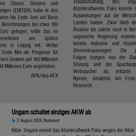
Teilabschaltung des unga
vor Zinsen, Steuern und
Atomkraftwerks Paks könnte 
ungen (EBITDA) habe in den
Auswirkungen auf die Wirtsc
aten bis Ende Juni auf Basis
Landes haben. Zwar blieb de
er Berechnungen bei etwa 192
Reaktor bis zuletzt noch in Bet
 Euro gelegen, teilte das im
ungarische Regierung mahnte
nternehmen am späten
bereits Industrie und Haush
end in Leipzig mit. Verbio
Stromeinsparungen. Die 
t Ende Mai die Prognose für
Folgen hängen von der Da
iven Gewinn auf 160 Millionen
Störung und der Spardiszip
80 Millionen Euro angehoben.
Verbraucher ab, erklärte 
APA/dpa-AFX
Nyeste, Analystin bei Erst
Research.
Ungarn schaltet einziges AKW ab
3. August 2026, Budapest
Hitze. Ungarn nimmt das Atomkraftwerk Paks wegen der Hitze