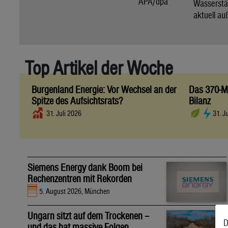
APA/dpa
Wassers
aktuell au
Top Artikel der Woche
Burgenland Energie: Vor Wechsel an der
Das 370-Mi
Spitze des Aufsichtsrats?
Bilanz
31. Juli 2026
31. J
Siemens Energy dank Boom bei
Rechenzentren mit Rekorden
5. August 2026, München
Ungarn sitzt auf dem Trockenen –
D
und das hat massive Folgen