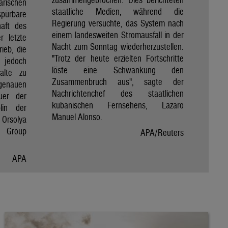
rischen
staatliche Medien, während die
spürbare
Regierung versuchte, das System nach
haft des
einem landesweiten Stromausfall in der
r letzte
Nacht zum Sonntag wiederherzustellen.
rieb, die
"Trotz der heute erzielten Fortschritte
 jedoch
löste eine Schwankung den
alte zu
Zusammenbruch aus", sagte der
genauen
Nachrichtenchef des staatlichen
uer der
kubanischen Fernsehens, Lazaro
lin der
Manuel Alonso.
Orsolya
e Group
APA/Reuters
APA