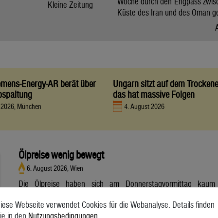
Woche durch den Engpass zwis
Kleine Zeitung
Küste des Iran und des Oman g
iemens-Energy-AR berät über
Ungarn sitzt auf dem Trocken
bspaltung
das hat massive Folgen
t 2026, München
4. August 2026
Ölpreise wenig bewegt
6. August 2026, Wien
Die Ölpreise haben sich am Donnerstagvormittag kaum
bewegt. Ein Barrel (159 Liter) der weltweiten Referenzsorte
iese Webseite verwendet Cookies für die Webanalyse. Details finden
Brent aus der Nordsee mit Lieferung Oktober kostete am
ie in den
Nutzungsbedingungen
.
Vormittag 79,75 US-Dollar und damit 0,4 Prozent mehr als am