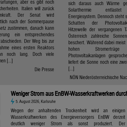
artungen, aber es gibt noch
sich daraus auch Wärme ge
cherheiten. Italien will zurück
Solarthermie entlast
mkraft. Der Senat wird
Energiesystem. Dennoch steht si
htlich nach der Sommerpause
Schatten der Photovolta
etz zustimmen, danach kann
Hitzewelle der vergangenen 
erung ein entsprechendes
Österreich zahlreiche Sonne
rabschieden. Der Weg bis zur
beschert. Während dabei meist 
nahme eines ersten Reaktors
hohen Stromerträg
n noch lang. Doch viele
Photovoltaikanlagen gesproch
en […]
liefert die Sonne noch eine zwe
[…]
Die Presse
NÖN Niederösterreichische Nac
Weniger Strom aus EnBW-Wasserkraftwerken durch
5. August 2026, Karlsruhe
Wegen der anhaltenden Trockenheit wird an einigen
Wasserkraftwerken des Energieversorgers EnBW derzeit
deutlich weniger Strom als sonst produziert. Der