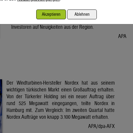
Vorabend. Der Preis bleibt damit weiter unter der Marke von
80 Dollar. Unter diese ist er am Dienstag wegen der Hoffnung
Akzeptieren
Ablehnen
auf eine Lösung im Iran-Krieg gesunken. Seitdem warten
Investoren auf Neuigkeiten aus der Region.
APA
Der Windturbinen-Hersteller Nordex hat aus seinem
wichtigen türkischen Markt einen Großauftrag erhalten.
Von der Türkerler Holding sei ein neuer Auftrag über
rund 525 Megawatt eingegangen, teilte Nordex in
Hamburg mit. Zum Vergleich: Im zweiten Quartal hatte
Nordex Aufträge von knapp 3.100 Megawatt erhalten.
APA/dpa-AFX