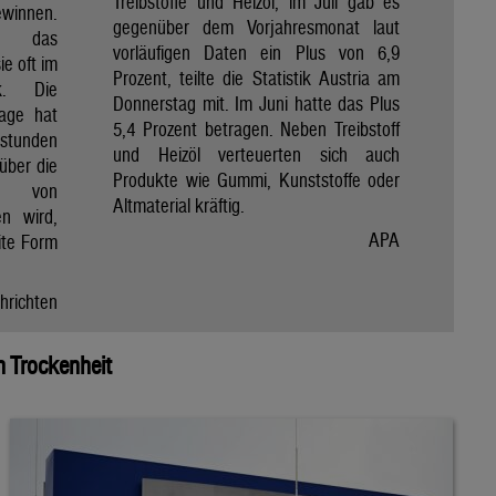
Treibstoffe und Heizöl, im Juli gab es
winnen.
gegenüber dem Vorjahresmonat laut
et das
vorläufigen Daten ein Plus von 6,9
e oft im
Prozent, teilte die Statistik Austria am
ik. Die
Donnerstag mit. Im Juni hatte das Plus
Tage hat
5,4 Prozent betragen. Neben Treibstoff
nstunden
und Heizöl verteuerten sich auch
über die
Produkte wie Gummi, Kunststoffe oder
e von
Altmaterial kräftig.
en wird,
APA
ite Form
hrichten
 Trockenheit