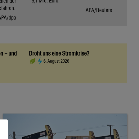
5,1 Mrd. Euro.
chen der
efahren.
APA/Reuters
APA/dpa
en – und
Droht uns eine Stromkrise?
6. August 2026