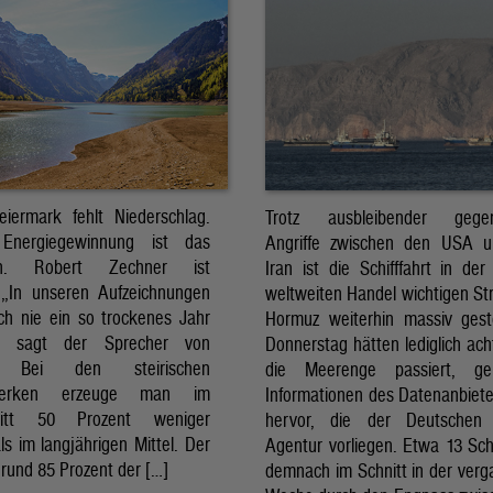
eiermark fehlt Niederschlag.
Trotz ausbleibender gegens
Energiegewinnung ist das
Angriffe zwischen den USA 
sch. Robert Zechner ist
Iran ist die Schifffahrt in der
. „In unseren Aufzeichnungen
weltweiten Handel wichtigen St
ch nie ein so trockenes Jahr
Hormuz weiterhin massiv ges
, sagt der Sprecher von
Donnerstag hätten lediglich ach
. Bei den steirischen
die Meerenge passiert, g
twerken erzeuge man im
Informationen des Datenanbiete
nitt 50 Prozent weniger
hervor, die der Deutschen 
ls im langjährigen Mittel. Der
Agentur vorliegen. Etwa 13 Schi
rund 85 Prozent der […]
demnach im Schnitt in der ver