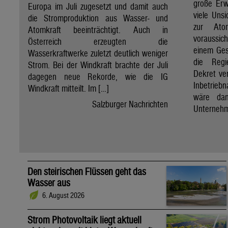
große Erw
Europa im Juli zugesetzt und damit auch
viele Unsi
die Stromproduktion aus Wasser- und
zur Ato
Atomkraft beeinträchtigt. Auch in
voraussic
Österreich erzeugten die
einem Ges
Wasserkraftwerke zuletzt deutlich weniger
die Regi
Strom. Bei der Windkraft brachte der Juli
Dekret ve
dagegen neue Rekorde, wie die IG
Inbetrieb
Windkraft mitteilt. Im […]
wäre dan
Salzburger Nachrichten
Unternehm
Den steirischen Flüssen geht das
Wasser aus
6. August 2026
Strom Photovoltaik liegt aktuell