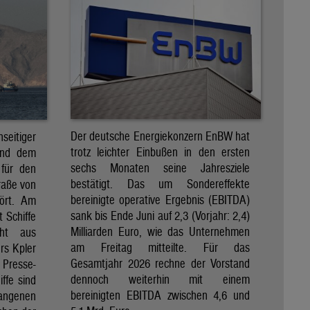
Der deutsche Energiekonzern EnBW hat
eitiger
trotz leichter Einbußen in den ersten
und dem
sechs Monaten seine Jahresziele
 für den
bestätigt. Das um Sondereffekte
raße von
bereinigte operative Ergebnis (EBITDA)
tört. Am
sank bis Ende Juni auf 2,3 (Vorjahr: 2,4)
t Schiffe
Milliarden Euro, wie das Unternehmen
eht aus
am Freitag mitteilte. Für das
rs Kpler
Gesamtjahr 2026 rechne der Vorstand
Presse-
dennoch weiterhin mit einem
ffe sind
bereinigten EBITDA zwischen 4,6 und
gangenen