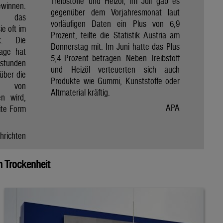
Treibstoffe und Heizöl, im Juli gab es
winnen.
gegenüber dem Vorjahresmonat laut
et das
vorläufigen Daten ein Plus von 6,9
e oft im
Prozent, teilte die Statistik Austria am
ik. Die
Donnerstag mit. Im Juni hatte das Plus
Tage hat
5,4 Prozent betragen. Neben Treibstoff
nstunden
und Heizöl verteuerten sich auch
über die
Produkte wie Gummi, Kunststoffe oder
e von
Altmaterial kräftig.
en wird,
APA
ite Form
hrichten
 Trockenheit