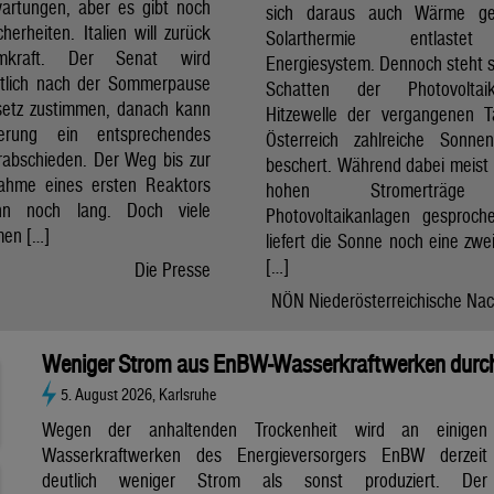
artungen, aber es gibt noch
sich daraus auch Wärme ge
cherheiten. Italien will zurück
Solarthermie entlast
mkraft. Der Senat wird
Energiesystem. Dennoch steht si
htlich nach der Sommerpause
Schatten der Photovolta
etz zustimmen, danach kann
Hitzewelle der vergangenen 
erung ein entsprechendes
Österreich zahlreiche Sonne
rabschieden. Der Weg bis zur
beschert. Während dabei meist 
nahme eines ersten Reaktors
hohen Stromerträg
n noch lang. Doch viele
Photovoltaikanlagen gesproch
en […]
liefert die Sonne noch eine zwe
[…]
Die Presse
NÖN Niederösterreichische Nac
Weniger Strom aus EnBW-Wasserkraftwerken durch
5. August 2026, Karlsruhe
Wegen der anhaltenden Trockenheit wird an einigen
Wasserkraftwerken des Energieversorgers EnBW derzeit
deutlich weniger Strom als sonst produziert. Der