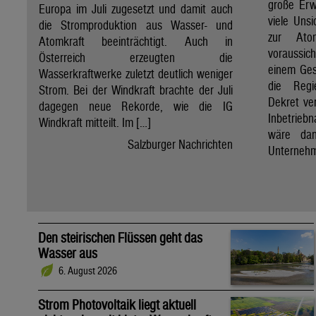
große Erw
Europa im Juli zugesetzt und damit auch
viele Unsi
die Stromproduktion aus Wasser- und
zur Ato
Atomkraft beeinträchtigt. Auch in
voraussic
Österreich erzeugten die
einem Ges
Wasserkraftwerke zuletzt deutlich weniger
die Regi
Strom. Bei der Windkraft brachte der Juli
Dekret ve
dagegen neue Rekorde, wie die IG
Inbetrieb
Windkraft mitteilt. Im […]
wäre dan
Salzburger Nachrichten
Unternehm
Den steirischen Flüssen geht das
Wasser aus
6. August 2026
Strom Photovoltaik liegt aktuell