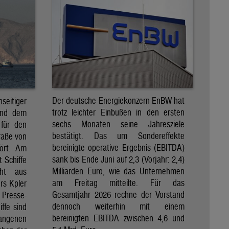
Der deutsche Energiekonzern EnBW hat
eitiger
trotz leichter Einbußen in den ersten
und dem
sechs Monaten seine Jahresziele
 für den
bestätigt. Das um Sondereffekte
raße von
bereinigte operative Ergebnis (EBITDA)
tört. Am
sank bis Ende Juni auf 2,3 (Vorjahr: 2,4)
t Schiffe
Milliarden Euro, wie das Unternehmen
eht aus
am Freitag mitteilte. Für das
rs Kpler
Gesamtjahr 2026 rechne der Vorstand
Presse-
dennoch weiterhin mit einem
ffe sind
bereinigten EBITDA zwischen 4,6 und
gangenen