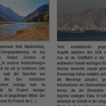
eiermark fehlt Niederschlag.
Trotz ausbleibender gegens
Energiegewinnung ist das
Angriffe zwischen den USA 
sch. Robert Zechner ist
Iran ist die Schifffahrt in der
. „In unseren Aufzeichnungen
weltweiten Handel wichtigen St
ch nie ein so trockenes Jahr
Hormuz weiterhin massiv ges
, sagt der Sprecher von
Donnerstag hätten lediglich ach
. Bei den steirischen
die Meerenge passiert, g
twerken erzeuge man im
Informationen des Datenanbiete
nitt 50 Prozent weniger
hervor, die der Deutschen 
ls im langjährigen Mittel. Der
Agentur vorliegen. Etwa 13 Schi
rund 85 Prozent der […]
demnach im Schnitt in der ver