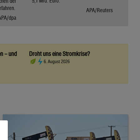
5,1 Mrd. Euro.
chen der
efahren.
APA/Reuters
APA/dpa
en – und
Droht uns eine Stromkrise?
6. August 2026