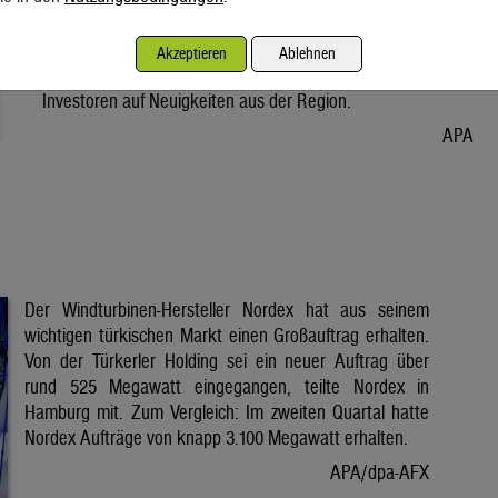
Vorabend. Der Preis bleibt damit weiter unter der Marke von
80 Dollar. Unter diese ist er am Dienstag wegen der Hoffnung
Akzeptieren
Ablehnen
auf eine Lösung im Iran-Krieg gesunken. Seitdem warten
Investoren auf Neuigkeiten aus der Region.
APA
Der Windturbinen-Hersteller Nordex hat aus seinem
wichtigen türkischen Markt einen Großauftrag erhalten.
Von der Türkerler Holding sei ein neuer Auftrag über
rund 525 Megawatt eingegangen, teilte Nordex in
Hamburg mit. Zum Vergleich: Im zweiten Quartal hatte
Nordex Aufträge von knapp 3.100 Megawatt erhalten.
APA/dpa-AFX