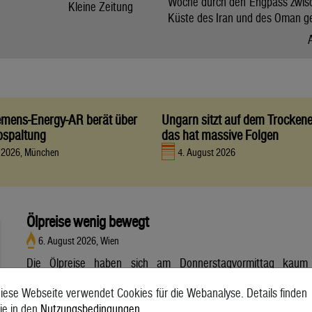
Woche durch den Engpass zwis
Kleine Zeitung
Küste des Iran und des Oman g
iemens-Energy-AR berät über
Ungarn sitzt auf dem Trocken
bspaltung
das hat massive Folgen
t 2026, München
4. August 2026
Ölpreise wenig bewegt
6. August 2026, Wien
Die Ölpreise haben sich am Donnerstagvormittag kaum
bewegt. Ein Barrel (159 Liter) der weltweiten Referenzsorte
iese Webseite verwendet Cookies für die Webanalyse. Details finden
Brent aus der Nordsee mit Lieferung Oktober kostete am
ie in den
Nutzungsbedingungen
.
Vormittag 79,75 US-Dollar und damit 0,4 Prozent mehr als am