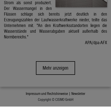
Strom als sonst produziert.
Der Wassermangel in den
Flüssen schlage sich bereits jetzt deutlich in den
Erzeugungszahlen der Laufwasserkraftwerke nieder, teilte das
Unternehmen mit. "An den Kraftwerksstandorten liegen die
Wasserstände und Wasserabgaben aktuell außerhalb des
Normbereichs."
APA/dpa-AFX
Mehr anzeigen
Impressum und Rechtshinweise |
Newsletter
Copyright © CISMO GmbH