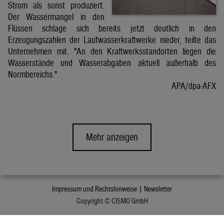
Strom als sonst produziert.
Der Wassermangel in den
Flüssen schlage sich bereits jetzt deutlich in den
Erzeugungszahlen der Laufwasserkraftwerke nieder, teilte das
Unternehmen mit. "An den Kraftwerksstandorten liegen die
Wasserstände und Wasserabgaben aktuell außerhalb des
Normbereichs."
APA/dpa-AFX
Mehr anzeigen
Impressum und Rechtshinweise |
Newsletter
Copyright © CISMO GmbH