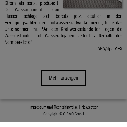
Strom als sonst produziert.
Der Wassermangel in den
Flüssen schlage sich bereits jetzt deutlich in den
Erzeugungszahlen der Laufwasserkraftwerke nieder, teilte das
Unternehmen mit. "An den Kraftwerksstandorten liegen die
Wasserstände und Wasserabgaben aktuell außerhalb des
Normbereichs."
APA/dpa-AFX
Mehr anzeigen
Impressum und Rechtshinweise |
Newsletter
Copyright © CISMO GmbH