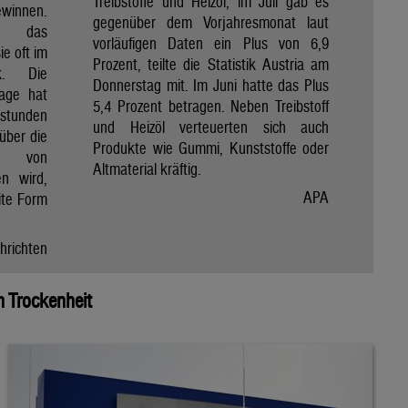
Treibstoffe und Heizöl, im Juli gab es
winnen.
gegenüber dem Vorjahresmonat laut
et das
vorläufigen Daten ein Plus von 6,9
e oft im
Prozent, teilte die Statistik Austria am
ik. Die
Donnerstag mit. Im Juni hatte das Plus
Tage hat
5,4 Prozent betragen. Neben Treibstoff
nstunden
und Heizöl verteuerten sich auch
über die
Produkte wie Gummi, Kunststoffe oder
e von
Altmaterial kräftig.
en wird,
APA
ite Form
hrichten
 Trockenheit