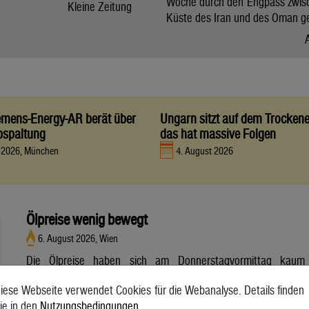
Woche durch den Engpass zwis
Kleine Zeitung
Küste des Iran und des Oman g
iemens-Energy-AR berät über
Ungarn sitzt auf dem Trocken
bspaltung
das hat massive Folgen
t 2026, München
4. August 2026
Ölpreise wenig bewegt
6. August 2026, Wien
Die Ölpreise haben sich am Donnerstagvormittag kaum
bewegt. Ein Barrel (159 Liter) der weltweiten Referenzsorte
iese Webseite verwendet Cookies für die Webanalyse. Details finden
Brent aus der Nordsee mit Lieferung Oktober kostete am
ie in den
Nutzungsbedingungen
.
Vormittag 79,75 US-Dollar und damit 0,4 Prozent mehr als am