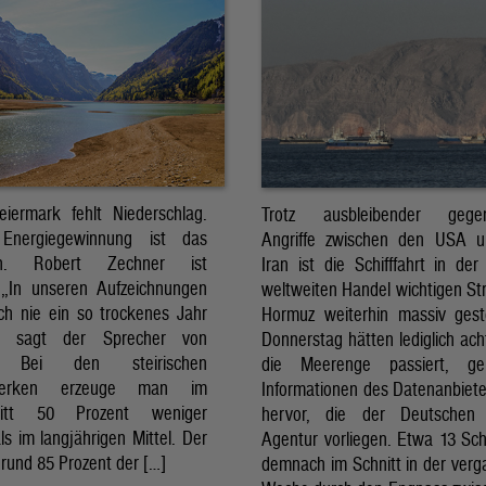
eiermark fehlt Niederschlag.
Trotz ausbleibender gegens
Energiegewinnung ist das
Angriffe zwischen den USA 
sch. Robert Zechner ist
Iran ist die Schifffahrt in der
. „In unseren Aufzeichnungen
weltweiten Handel wichtigen St
ch nie ein so trockenes Jahr
Hormuz weiterhin massiv ges
, sagt der Sprecher von
Donnerstag hätten lediglich ach
. Bei den steirischen
die Meerenge passiert, g
twerken erzeuge man im
Informationen des Datenanbiete
nitt 50 Prozent weniger
hervor, die der Deutschen 
ls im langjährigen Mittel. Der
Agentur vorliegen. Etwa 13 Schi
rund 85 Prozent der […]
demnach im Schnitt in der ver