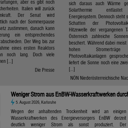
artungen, aber es gibt noch
sich daraus auch Wärme ge
cherheiten. Italien will zurück
Solarthermie entlast
mkraft. Der Senat wird
Energiesystem. Dennoch steht si
htlich nach der Sommerpause
Schatten der Photovolta
etz zustimmen, danach kann
Hitzewelle der vergangenen 
erung ein entsprechendes
Österreich zahlreiche Sonne
rabschieden. Der Weg bis zur
beschert. Während dabei meist 
nahme eines ersten Reaktors
hohen Stromerträg
n noch lang. Doch viele
Photovoltaikanlagen gesproch
en […]
liefert die Sonne noch eine zwe
[…]
Die Presse
NÖN Niederösterreichische Nac
Weniger Strom aus EnBW-Wasserkraftwerken durch
5. August 2026, Karlsruhe
Wegen der anhaltenden Trockenheit wird an einigen
Wasserkraftwerken des Energieversorgers EnBW derzeit
deutlich weniger Strom als sonst produziert. Der