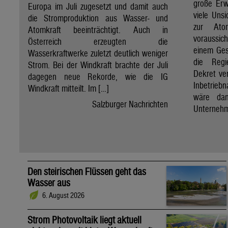
große Erw
Europa im Juli zugesetzt und damit auch
viele Unsi
die Stromproduktion aus Wasser- und
zur Ato
Atomkraft beeinträchtigt. Auch in
voraussic
Österreich erzeugten die
einem Ges
Wasserkraftwerke zuletzt deutlich weniger
die Regi
Strom. Bei der Windkraft brachte der Juli
Dekret ve
dagegen neue Rekorde, wie die IG
Inbetrieb
Windkraft mitteilt. Im […]
wäre dan
Salzburger Nachrichten
Unternehm
Den steirischen Flüssen geht das
Wasser aus
6. August 2026
Strom Photovoltaik liegt aktuell