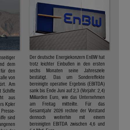
Der deutsche Energiekonzern EnBW hat
eitiger
trotz leichter Einbußen in den ersten
und dem
sechs Monaten seine Jahresziele
 für den
bestätigt. Das um Sondereffekte
raße von
bereinigte operative Ergebnis (EBITDA)
tört. Am
sank bis Ende Juni auf 2,3 (Vorjahr: 2,4)
t Schiffe
Milliarden Euro, wie das Unternehmen
eht aus
am Freitag mitteilte. Für das
rs Kpler
Gesamtjahr 2026 rechne der Vorstand
Presse-
dennoch weiterhin mit einem
ffe sind
bereinigten EBITDA zwischen 4,6 und
gangenen