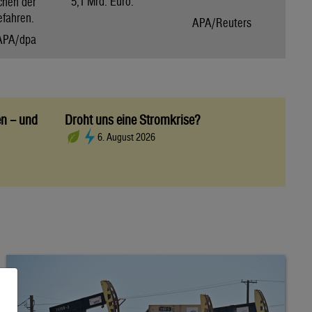
5,1 Mrd. Euro.
chen der
efahren.
APA/Reuters
APA/dpa
en – und
Droht uns eine Stromkrise?
6. August 2026