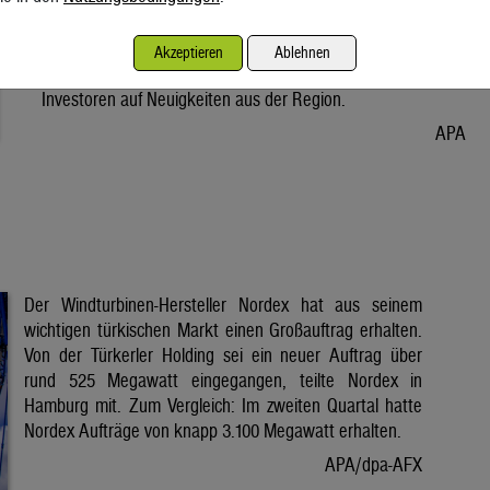
Vorabend. Der Preis bleibt damit weiter unter der Marke von
80 Dollar. Unter diese ist er am Dienstag wegen der Hoffnung
Akzeptieren
Ablehnen
auf eine Lösung im Iran-Krieg gesunken. Seitdem warten
Investoren auf Neuigkeiten aus der Region.
APA
Der Windturbinen-Hersteller Nordex hat aus seinem
wichtigen türkischen Markt einen Großauftrag erhalten.
Von der Türkerler Holding sei ein neuer Auftrag über
rund 525 Megawatt eingegangen, teilte Nordex in
Hamburg mit. Zum Vergleich: Im zweiten Quartal hatte
Nordex Aufträge von knapp 3.100 Megawatt erhalten.
APA/dpa-AFX