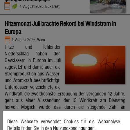
4. August 2026, Bukarest
Hitzemonat Juli brachte Rekord bei Windstrom in
Europa
4. August 2026, Wien
Hitze und fehlender
Niederschlag haben den
Gewässern in Europa im Juli
zugesetzt und damit auch die
Stromproduktion aus Wasser-
und Atomkraft beeinträchtigt.
Unterdessen verzeichnete die
Windkraft die zweithöchste Erzeugung der vergangen 12 Jahre,
geht aus einer Aussendung der IG Windkraft am Dienstag
hervor. Möglich wurde das durch die steigende Zahl an
Windkraftanlagen aber auch durch bessere Windverhältnisse.
APA
Diese Webseite verwendet Cookies für die Webanalyse.
Details finden Sie in den
Nutzungsbedingungen
.