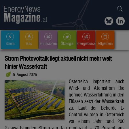
Strom
Gas
Emissionen
Ökologie
Energiebörse
Allgemein
Strom Photovoltaik liegt aktuell nicht mehr weit
hinter Wasserkraft
5. August 2026
Österreich importiert auch
Wind- und Atomstrom Die
geringe Wasserführung in den
Flüssen setzt der Wasserkraft
zu. Laut der Behörde E-
Control wurden in Österreich
vor einem Jahr rund 200
Gigawattstunden Strom am Tag produziert – 70 Prozent aus