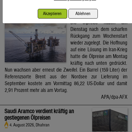
Brent-Ölpreis steigt auf 86,22 US-Dollar
Akzeptieren
Ablehnen
4. August 2026, Wien
Die Ölpreise haben am
Dienstag nach dem scharfen
Rückgang zum Wochenstart
wieder zugelegt. Die Hoffnung
auf eine Lösung im Iran-Krieg
hatte die Ölpreise am Montag
kräftig nach unten gedrückt.
Nun wachsen aber erneut die Zweifel. Ein Barrel (159 Liter) der
Referenzsorte Brent aus der Nordsee zur Lieferung im
September kostete am Vormittag 86,22 US-Dollar und damit
2,91 Prozent mehr als am Vortag.
APA/dpa-AFX
Saudi Aramco verdient kräftig an
gestiegenen Ölpreisen
4. August 2026, Dhahran