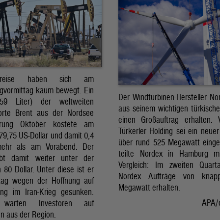
preise haben sich am
gvormittag kaum bewegt. Ein
Der Windturbinen-Hersteller No
159 Liter) der weltweiten
aus seinem wichtigen türkisch
orte Brent aus der Nordsee
einen Großauftrag erhalten.
erung Oktober kostete am
Türkerler Holding sei ein neuer
79,75 US-Dollar und damit 0,4
über rund 525 Megawatt eing
mehr als am Vorabend. Der
teilte Nordex in Hamburg m
ibt damit weiter unter der
Vergleich: Im zweiten Quart
80 Dollar. Unter diese ist er
Nordex Aufträge von knap
tag wegen der Hoffnung auf
Megawatt erhalten.
ng im Iran-Krieg gesunken.
APA/
 warten Investoren auf
n aus der Region.