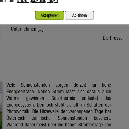
ie in den
Nutzungsbedingungen
.
wird voraussichtlich nach der Sommerpause einem Gesetz
zustimmen, danach kann die Regierung ein entsprechendes
Akzeptieren
Ablehnen
Dekret verabschieden. Der Weg bis zur Inbetriebnahme eines
ersten Reaktors wäre dann noch lang. Doch viele
Unternehmen […]
Die Presse
Viele Sonnenstunden sorgen derzeit für hohe
Energieerträge. Neben Strom lässt sich daraus auch
Wärme gewinnen. Solarthermie entlastet das
Energiesystem. Dennoch steht sie oft im Schatten der
Photovoltaik. Die Hitzewelle der vergangenen Tage hat
Österreich zahlreiche Sonnenstunden beschert.
Während dabei meist über die hohen Stromerträge von