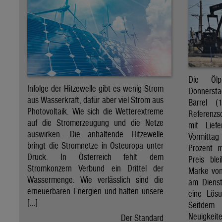
Die Öl
Infolge der Hitzewelle gibt es wenig Strom
Donnersta
aus Wasserkraft, dafür aber viel Strom aus
Barrel (
Photovoltaik. Wie sich die Wetterextreme
Referenzs
auf die Stromerzeugung und die Netze
mit Lief
auswirken. Die anhaltende Hitzewelle
Vormittag 
bringt die Stromnetze in Osteuropa unter
Prozent 
Druck. In Österreich fehlt dem
Preis ble
Stromkonzern Verbund ein Drittel der
Marke von 
Wassermenge. Wie verlässlich sind die
am Diens
erneuerbaren Energien und halten unsere
eine Lösu
[…]
Seitdem
Neuigkeite
Der Standard