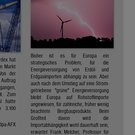
Bisher ist es für Europa ein
rdex hat
strategisches Problem, für die
en Markt
Energieversorgung von Erdöl- und
 Von der
Erdgasimporten abhängig zu sein. Aber
 Auftrag
auch nach dem Umstieg auf eine Strom-
egangen,
getriebene "grüne" Energieversorgung
it. Zum
bleibt Europa auf Rohstoffimporte
al hatte
angewiesen, für zahlreiche, früher wenig
p 3.100
beachtete Bergbauprodukte. Beim
Großteil davon wird die
dpa-AFX
Importabhängigkeit wohl dauerhaft sein,
erwartet Frank Melcher, Professor für