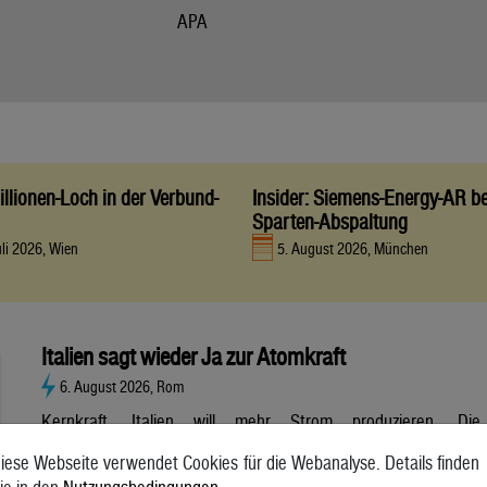
APA
llionen-Loch in der Verbund-
Insider: Siemens-Energy-AR be
Sparten-Abspaltung
uli 2026, Wien
5. August 2026, München
Italien sagt wieder Ja zur Atomkraft
6. August 2026, Rom
Kernkraft. Italien will mehr Strom produzieren. Die
Atombranche hat große Erwartungen, aber es gibt noch viele
iese Webseite verwendet Cookies für die Webanalyse. Details finden
Unsicherheiten. Italien will zurück zur Atomkraft. Der Senat