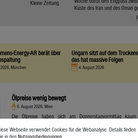
Woche durch den Engpass zwis
Kleine Zeitung
Küste des Iran und des Oman g
iemens-Energy-AR berät über
Ungarn sitzt auf dem Trocken
bspaltung
das hat massive Folgen
t 2026, München
4. August 2026
Ölpreise wenig bewegt
6. August 2026, Wien
Die Ölpreise haben sich am Donnerstagvormittag kaum
bewegt. Ein Barrel (159 Liter) der weltweiten Referenzsorte
iese Webseite verwendet Cookies für die Webanalyse. Details finden
Brent aus der Nordsee mit Lieferung Oktober kostete am
ie in den
Nutzungsbedingungen
.
Vormittag 79,75 US-Dollar und damit 0,4 Prozent mehr als am