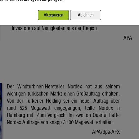
Vorabend. Der Preis bleibt damit weiter unter der Marke von
80 Dollar. Unter diese ist er am Dienstag wegen der Hoffnung
Akzeptieren
Ablehnen
auf eine Lösung im Iran-Krieg gesunken. Seitdem warten
Investoren auf Neuigkeiten aus der Region.
APA
Der Windturbinen-Hersteller Nordex hat aus seinem
wichtigen türkischen Markt einen Großauftrag erhalten.
Von der Türkerler Holding sei ein neuer Auftrag über
rund 525 Megawatt eingegangen, teilte Nordex in
Hamburg mit. Zum Vergleich: Im zweiten Quartal hatte
Nordex Aufträge von knapp 3.100 Megawatt erhalten.
APA/dpa-AFX