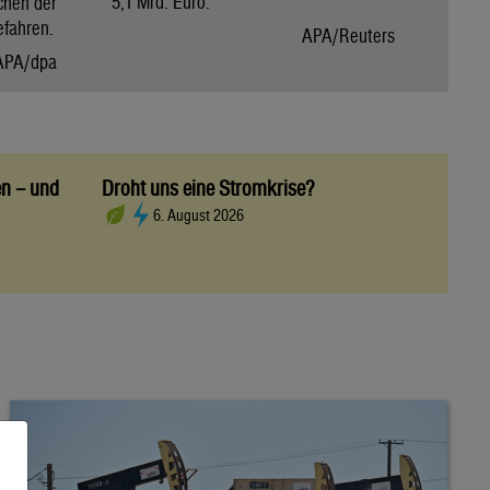
5,1 Mrd. Euro.
chen der
efahren.
APA/Reuters
APA/dpa
en – und
Droht uns eine Stromkrise?
6. August 2026