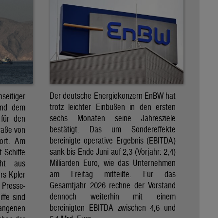
Der deutsche Energiekonzern EnBW hat
eitiger
trotz leichter Einbußen in den ersten
und dem
sechs Monaten seine Jahresziele
 für den
bestätigt. Das um Sondereffekte
raße von
bereinigte operative Ergebnis (EBITDA)
tört. Am
sank bis Ende Juni auf 2,3 (Vorjahr: 2,4)
t Schiffe
Milliarden Euro, wie das Unternehmen
eht aus
am Freitag mitteilte. Für das
rs Kpler
Gesamtjahr 2026 rechne der Vorstand
Presse-
dennoch weiterhin mit einem
ffe sind
bereinigten EBITDA zwischen 4,6 und
gangenen