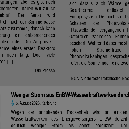
artungen, aber es gibt noch
sich daraus auch Wärme ge
cherheiten. Italien will zurück
Solarthermie entlast
mkraft. Der Senat wird
Energiesystem. Dennoch steht si
htlich nach der Sommerpause
Schatten der Photovolta
etz zustimmen, danach kann
Hitzewelle der vergangenen 
erung ein entsprechendes
Österreich zahlreiche Sonne
rabschieden. Der Weg bis zur
beschert. Während dabei meist 
nahme eines ersten Reaktors
hohen Stromerträg
n noch lang. Doch viele
Photovoltaikanlagen gesproch
en […]
liefert die Sonne noch eine zwe
[…]
Die Presse
NÖN Niederösterreichische Nac
Weniger Strom aus EnBW-Wasserkraftwerken durch
5. August 2026, Karlsruhe
Wegen der anhaltenden Trockenheit wird an einigen
Wasserkraftwerken des Energieversorgers EnBW derzeit
deutlich weniger Strom als sonst produziert. Der