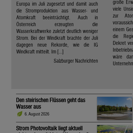
große Erw
Europa im Juli zugesetzt und damit auch
viele Unsi
die Stromproduktion aus Wasser- und
zur Ato
Atomkraft beeinträchtigt. Auch in
voraussic
Österreich erzeugten die
einem Ges
Wasserkraftwerke zuletzt deutlich weniger
die Regi
Strom. Bei der Windkraft brachte der Juli
Dekret ve
dagegen neue Rekorde, wie die IG
Inbetrieb
Windkraft mitteilt. Im […]
wäre dan
Salzburger Nachrichten
Unternehm
Den steirischen Flüssen geht das
Wasser aus
6. August 2026
Strom Photovoltaik liegt aktuell