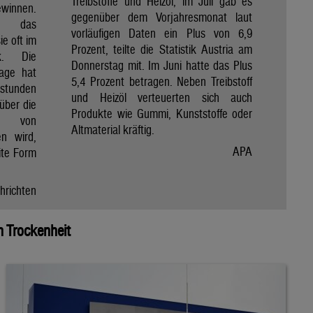
Treibstoffe und Heizöl, im Juli gab es
winnen.
gegenüber dem Vorjahresmonat laut
et das
vorläufigen Daten ein Plus von 6,9
e oft im
Prozent, teilte die Statistik Austria am
ik. Die
Donnerstag mit. Im Juni hatte das Plus
Tage hat
5,4 Prozent betragen. Neben Treibstoff
nstunden
und Heizöl verteuerten sich auch
über die
Produkte wie Gummi, Kunststoffe oder
e von
Altmaterial kräftig.
en wird,
APA
ite Form
hrichten
 Trockenheit