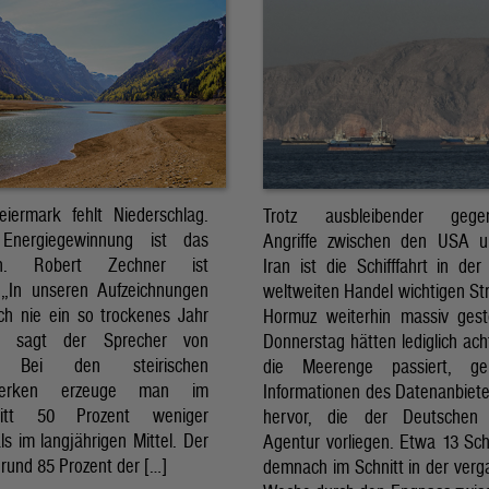
eiermark fehlt Niederschlag.
Trotz ausbleibender gegens
Energiegewinnung ist das
Angriffe zwischen den USA 
sch. Robert Zechner ist
Iran ist die Schifffahrt in der
. „In unseren Aufzeichnungen
weltweiten Handel wichtigen St
ch nie ein so trockenes Jahr
Hormuz weiterhin massiv ges
, sagt der Sprecher von
Donnerstag hätten lediglich ach
. Bei den steirischen
die Meerenge passiert, g
twerken erzeuge man im
Informationen des Datenanbiete
nitt 50 Prozent weniger
hervor, die der Deutschen 
ls im langjährigen Mittel. Der
Agentur vorliegen. Etwa 13 Schi
rund 85 Prozent der […]
demnach im Schnitt in der ver