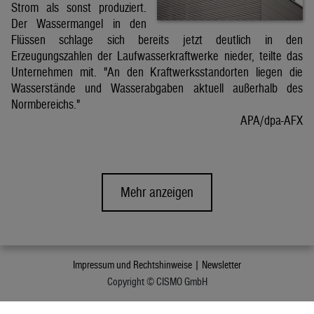
Strom als sonst produziert.
Der Wassermangel in den
Flüssen schlage sich bereits jetzt deutlich in den
Erzeugungszahlen der Laufwasserkraftwerke nieder, teilte das
Unternehmen mit. "An den Kraftwerksstandorten liegen die
Wasserstände und Wasserabgaben aktuell außerhalb des
Normbereichs."
APA/dpa-AFX
Mehr anzeigen
Impressum und Rechtshinweise |
Newsletter
Copyright © CISMO GmbH