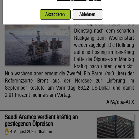
Brent-Ölpreis steigt auf 86,22 US-Dollar
Akzeptieren
Ablehnen
4. August 2026, Wien
Die Ölpreise haben am
Dienstag nach dem scharfen
Rückgang zum Wochenstart
wieder zugelegt. Die Hoffnung
auf eine Lösung im Iran-Krieg
hatte die Ölpreise am Montag
kräftig nach unten gedrückt.
Nun wachsen aber erneut die Zweifel. Ein Barrel (159 Liter) der
Referenzsorte Brent aus der Nordsee zur Lieferung im
September kostete am Vormittag 86,22 US-Dollar und damit
2,91 Prozent mehr als am Vortag.
APA/dpa-AFX
Saudi Aramco verdient kräftig an
gestiegenen Ölpreisen
4. August 2026, Dhahran