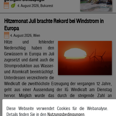
4. August 2026, Bukarest
Hitzemonat Juli brachte Rekord bei Windstrom in
Europa
4. August 2026, Wien
Hitze und fehlender
Niederschlag haben den
Gewässern in Europa im Juli
zugesetzt und damit auch die
Stromproduktion aus Wasser-
und Atomkraft beeinträchtigt.
Unterdessen verzeichnete die
Windkraft die zweithöchste Erzeugung der vergangen 12 Jahre,
geht aus einer Aussendung der IG Windkraft am Dienstag
hervor. Möglich wurde das durch die steigende Zahl an
Windkraftanlagen aber auch durch bessere Windverhältnisse.
APA
Diese Webseite verwendet Cookies für die Webanalyse.
Details finden Sie in den
Nutzungsbedingungen
.