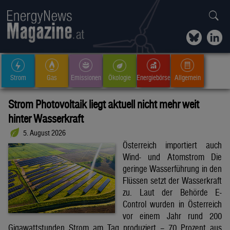
Strom
Gas
Emissionen
Ökologie
Energiebörse
Allgemein
Strom Photovoltaik liegt aktuell nicht mehr weit
hinter Wasserkraft
5. August 2026
Österreich importiert auch
Wind- und Atomstrom Die
geringe Wasserführung in den
Flüssen setzt der Wasserkraft
zu. Laut der Behörde E-
Control wurden in Österreich
vor einem Jahr rund 200
Gigawattstunden Strom am Tag produziert – 70 Prozent aus