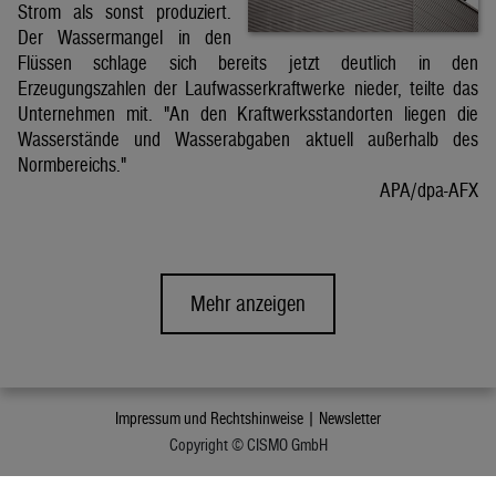
Strom als sonst produziert.
Der Wassermangel in den
Flüssen schlage sich bereits jetzt deutlich in den
Erzeugungszahlen der Laufwasserkraftwerke nieder, teilte das
Unternehmen mit. "An den Kraftwerksstandorten liegen die
Wasserstände und Wasserabgaben aktuell außerhalb des
Normbereichs."
APA/dpa-AFX
Mehr anzeigen
Impressum und Rechtshinweise |
Newsletter
Copyright © CISMO GmbH