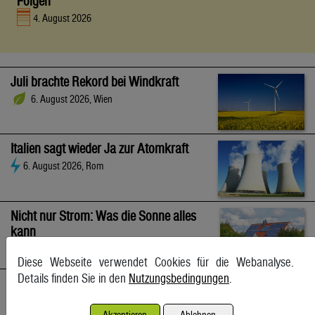
Folgen
4. August 2026
Juli brachte Rekord bei Windkraft
6. August 2026, Wien
Italien sagt wieder Ja zur Atomkraft
6. August 2026, Rom
Nicht nur Strom: Was die Sonne alles
kann
6. August 2026
Diese Webseite verwendet Cookies für die Webanalyse.
Details finden Sie in den
Nutzungsbedingungen
.
Großhandelspreise legten auch im Juli kräftig zu
6. August 2026, Wien
Akzeptieren
Ablehnen